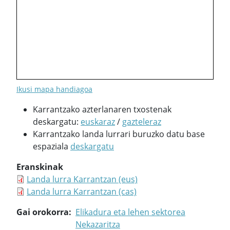
Ikusi mapa handiagoa
Karrantzako azterlanaren txostenak
deskargatu:
euskaraz
/
gazteleraz
Karrantzako landa lurrari buruzko datu base
espaziala
deskargatu
Eranskinak
Landa lurra Karrantzan (eus)
Landa lurra Karrantzan (cas)
Gai orokorra
Elikadura eta lehen sektorea
Nekazaritza