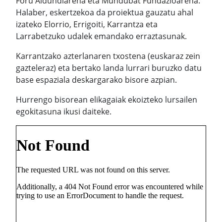
Foru Aldundiarena eta Mundubat Fundazioarena.
Halaber, eskertzekoa da proiektua gauzatu ahal
izateko Elorrio, Errigoiti, Karrantza eta
Larrabetzuko udalek emandako erraztasunak.
Karrantzako azterlanaren txostena (euskaraz zein
gazteleraz) eta bertako landa lurrari buruzko datu
base espaziala deskargarako bisore azpian.
Hurrengo bisorean elikagaiak ekoizteko lursailen
egokitasuna ikusi daiteke.