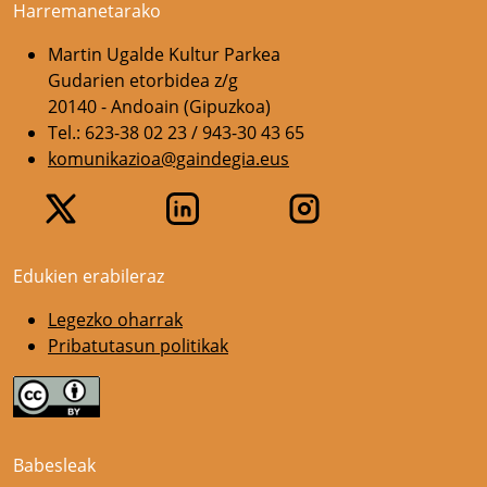
Harremanetarako
Martin Ugalde Kultur Parkea
Gudarien etorbidea z/g
20140 - Andoain (Gipuzkoa)
Tel.: 623-38 02 23 / 943-30 43 65
komunikazioa@gaindegia.eus
Edukien erabileraz
Legezko oharrak
Pribatutasun politikak
Babesleak