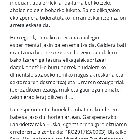
moduan, udalerriek landa-lurra betikotzeko
ahalegina egin beharko lukete. Baina elikagaien
ekoizpenera bideratutako lurrari eskaintzen zaion
arreta eskasa da.
Horregatik, honako azterlana ahalegin
esperimental jakin baten emaitza da. Galdera bati
erantzuna bilatzeko xedea du: zein da udalerri
bakoitzaren gaitasuna elikagaiak sortzeari
dagokionez? Helburu horrekin udalerriko
dimentsio sozioekonomiko nagusiak (eskaria eta
sektorearen desmartxa) eta lurraren ezaugarriak
(berez dituen ezaugarriak eta gaur egun ematen
zaion erabilera) biltzen ditu.
Lan esperimental honek hainbat erakunderen
babesa jaso du, horien artean, Garapenerako
Lankidetzarako Euskal Agentziarena (proiektuaren
erreferentzia zenbakia: PRO2017k3/0003), Bizkaiko