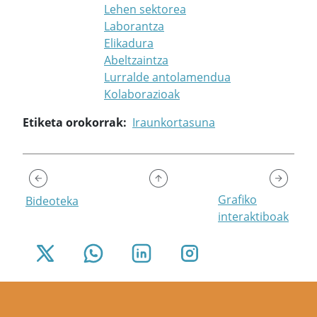
Lehen sektorea
Laborantza
Elikadura
Abeltzaintza
Lurralde antolamendua
Kolaborazioak
Etiketa orokorrak
Iraunkortasuna
Grafiko
Bideoteka
interaktiboak