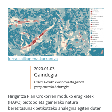
lurra-sailkapena-karrantza
2020-01-03
Gaindegia
Euskal Herriko ekonomia eta gizarte
garapenerako behategia
Hirigintza Plan Orokorren moduko eragiketek
(HAPO) biotopo eta gainerako natura
berezitasunak betikotzeko ahalegina egiten duten