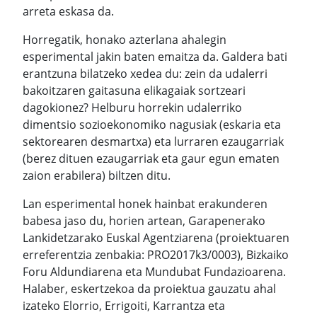
arreta eskasa da.
Horregatik, honako azterlana ahalegin
esperimental jakin baten emaitza da. Galdera bati
erantzuna bilatzeko xedea du: zein da udalerri
bakoitzaren gaitasuna elikagaiak sortzeari
dagokionez? Helburu horrekin udalerriko
dimentsio sozioekonomiko nagusiak (eskaria eta
sektorearen desmartxa) eta lurraren ezaugarriak
(berez dituen ezaugarriak eta gaur egun ematen
zaion erabilera) biltzen ditu.
Lan esperimental honek hainbat erakunderen
babesa jaso du, horien artean, Garapenerako
Lankidetzarako Euskal Agentziarena (proiektuaren
erreferentzia zenbakia: PRO2017k3/0003), Bizkaiko
Foru Aldundiarena eta Mundubat Fundazioarena.
Halaber, eskertzekoa da proiektua gauzatu ahal
izateko Elorrio, Errigoiti, Karrantza eta