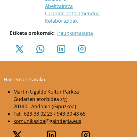
Abeltzaintza
Lurralde antolamendua
Kolaborazioak
Etiketa orokorrak
Iraunkortasuna
Harremanetarako
Martin Ugalde Kultur Parkea
Gudarien etorbidea z/g
20140 - Andoain (Gipuzkoa)
Tel.: 623-38 02 23 / 943-30 43 65
komunikazioa@gaindegia.eus