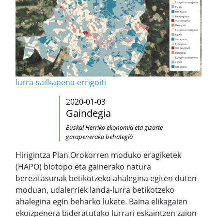
lurra-sailkapena-errigoiti
2020-01-03
Gaindegia
Euskal Herriko ekonomia eta gizarte
garapenerako behategia
Hirigintza Plan Orokorren moduko eragiketek
(HAPO) biotopo eta gainerako natura
berezitasunak betikotzeko ahalegina egiten duten
moduan, udalerriek landa-lurra betikotzeko
ahalegina egin beharko lukete. Baina elikagaien
ekoizpenera bideratutako lurrari eskaintzen zaion