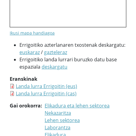
Ikusi mapa handiagoa
Errigoitiko azterlanaren txostenak deskargatu:
euskaraz
/
gazteleraz
Errigoitiko landa lurrari buruzko datu base
espaziala
deskargatu
Eranskinak
Landa lurra Errigoitin (eus)
Landa lurra Errigoitin (cas)
Gai orokorra
Elikadura eta lehen sektorea
Nekazaritza
Lehen sektorea
Laborantza
Elikadura