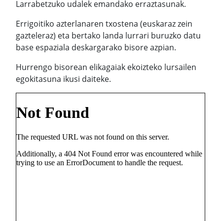
Larrabetzuko udalek emandako erraztasunak.
Errigoitiko azterlanaren txostena (euskaraz zein
gazteleraz) eta bertako landa lurrari buruzko datu
base espaziala deskargarako bisore azpian.
Hurrengo bisorean elikagaiak ekoizteko lursailen
egokitasuna ikusi daiteke.