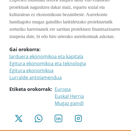
proiektuak nagusitzea dakar maiz, esparru sozial eta
kulturalean ez ekonomikoan bezainbeste. Aurrekontu
handiagoko mugaz gaindiko lankidetzako proiektuetatik
sorturiko harremanek ere sarritan proiektuen finantzazioaren
iraupena dute, bi edo hiru urterako aurrekontuak askotan.
Gai orokorra
Jarduera ekonomikoa eta kapitala
Egitura ekonomikoa eta teknologia
Egitura ekonomikoa
Lurralde antolamendua
Etiketa orokorrak
Europa
Euskal Herria
Mugaz gaindi