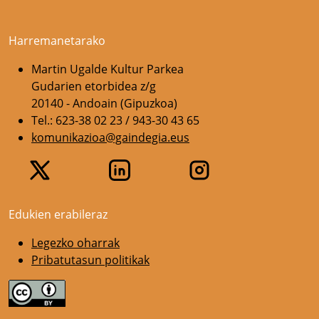
Harremanetarako
Martin Ugalde Kultur Parkea
Gudarien etorbidea z/g
20140 - Andoain (Gipuzkoa)
Tel.: 623-38 02 23 / 943-30 43 65
komunikazioa@gaindegia.eus
Edukien erabileraz
Legezko oharrak
Pribatutasun politikak