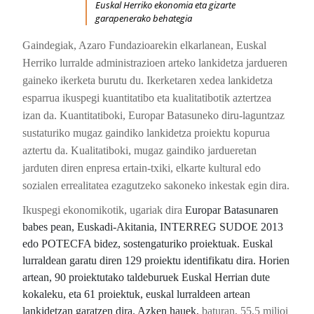
Euskal Herriko ekonomia eta gizarte
garapenerako behategia
Gaindegiak, Azaro Fundazioarekin elkarlanean, Euskal
Herriko lurralde administrazioen arteko lankidetza jardueren
gaineko ikerketa burutu du. Ikerketaren xedea lankidetza
esparrua ikuspegi kuantitatibo eta kualitatibotik aztertzea
izan da. Kuantitatiboki, Europar Batasuneko diru-laguntzaz
sustaturiko mugaz gaindiko lankidetza proiektu kopurua
aztertu da. Kualitatiboki, mugaz gaindiko jardueretan
jarduten diren enpresa ertain-txiki, elkarte kultural edo
sozialen errealitatea ezagutzeko sakoneko inkestak egin dira.
Ikuspegi ekonomikotik, ugariak dira
Europar Batasunaren
babes pean, Euskadi-Akitania, INTERREG SUDOE 2013
edo POTECFA bidez, sostengaturiko proiektuak. Euskal
lurraldean garatu diren 129 proiektu identifikatu dira. Horien
artean, 90 proiektutako taldeburuek Euskal Herrian dute
kokaleku, eta 61 proiektuk, euskal lurraldeen artean
lankidetzan garatzen dira. Azken hauek,
baturan, 55,5 milioi