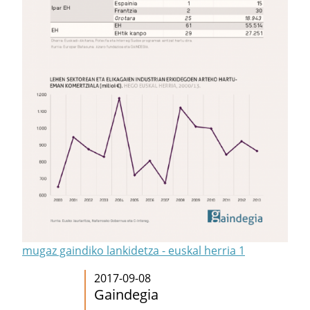
mugaz gaindiko lankidetza - euskal herria 1
2017-09-08
Gaindegia