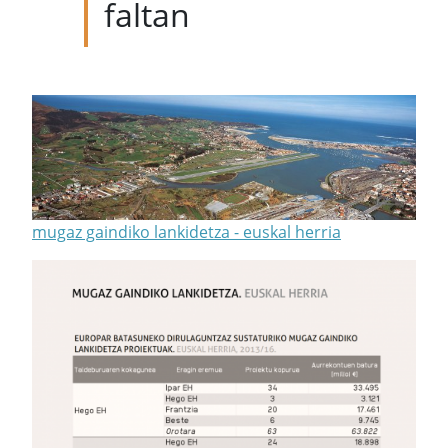
faltan
mugaz gaindiko lankidetza - euskal herria