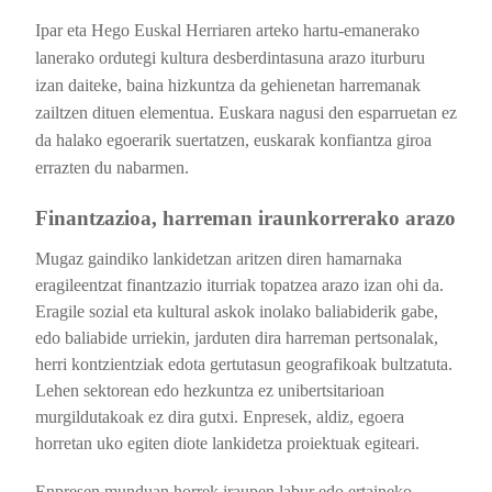
Ipar eta Hego Euskal Herriaren arteko hartu-emanerako
lanerako ordutegi kultura desberdintasuna arazo iturburu
izan daiteke, baina hizkuntza da gehienetan harremanak
zailtzen dituen elementua. Euskara nagusi den esparruetan ez
da halako egoerarik suertatzen, euskarak konfiantza giroa
errazten du nabarmen.
Finantzazioa, harreman iraunkorrerako arazo
Mugaz gaindiko lankidetzan aritzen diren hamarnaka
eragileentzat finantzazio iturriak topatzea arazo izan ohi da.
Eragile sozial eta kultural askok inolako baliabiderik gabe,
edo baliabide urriekin, jarduten dira harreman pertsonalak,
herri kontzientziak edota gertutasun geografikoak bultzatuta.
L
ehen sektorean edo hezkuntza ez unibertsitarioan
murgildutakoak ez dira gutxi.
Enpresek, aldiz, egoera
horretan uko egiten diote lankidetza proiektuak egiteari.
Enpresen munduan horrek iraupen labur edo ertaineko