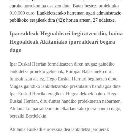
euro
ko aurrekontua osatzen dute. Bataz bestez, proiektuko
910.000 euro.
Lankidetzarako harreman ugari administrazio
publikoko eragileak dira (42); horien artean, 27 udaletxe.
Iparraldeak Hegoaldeari begiratzen dio, baina
Hegoaldeak Akitaniako iparraldeari begira
dago
Ipar Euskal Herrian formalizatzen diren mugaz gaindiko
lankidetza proiektu gehienak, Europar Batasuneko diru-
funtsak izan ala ez, Hego Euskal Herriari begiratzen diote.
Mugaz gaindiko lankidetzarako prestutasun handiagoa dute
Ipar Euskal Herriko eragileek Hegoaldekoek baino. Hego
Euskal Herrian, diru-funtsa handiko proiektuetan nabarmen,
Akitaniako iparraldearekin elkarlanerako joera handia dago,
bereziki Bordelekin.
Akitania-Euskadi euroeskualdea lankidetza jarduerak