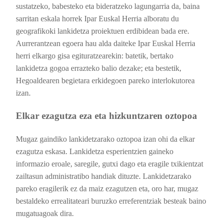
sustatzeko, babesteko eta bideratzeko lagungarria da, baina
sarritan eskala horrek Ipar Euskal Herria alboratu du
geografikoki lankidetza proiektuen erdibidean bada ere.
Aurrerantzean egoera hau alda daiteke Ipar Euskal Herria
herri elkargo gisa egituratzearekin: batetik, bertako
lankidetza gogoa errazteko balio dezake; eta bestetik,
Hegoaldearen begietara erkidegoen pareko interlokutorea
izan.
Elkar ezagutza eza eta hizkuntzaren oztopoa
Mugaz gaindiko lankidetzarako oztopoa izan ohi da elkar
ezagutza eskasa. Lankidetza esperientzien gaineko
informazio eroale, saregile, gutxi dago eta eragile txikientzat
zailtasun administratibo handiak dituzte. Lankidetzarako
pareko eragilerik ez da maiz ezagutzen eta, oro har, mugaz
bestaldeko errealitateari buruzko erreferentziak besteak baino
mugatuagoak dira.