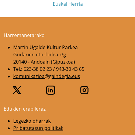
Euskal Herria
Harremanetarako
Martin Ugalde Kultur Parkea
Gudarien etorbidea z/g
20140 - Andoain (Gipuzkoa)
Tel.: 623-38 02 23 / 943-30 43 65
komunikazioa@gaindegia.eus
Edukien erabileraz
Legezko oharrak
Pribatutasun politikak