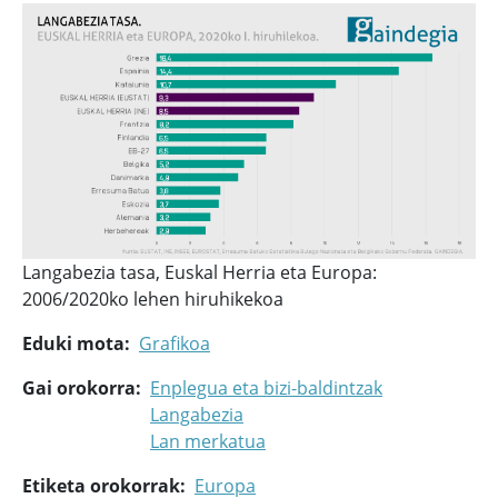
Langabezia tasa, Euskal Herria eta Europa:
2006/2020ko lehen hiruhikekoa
Eduki mota
Grafikoa
Gai orokorra
Enplegua eta bizi-baldintzak
Langabezia
Lan merkatua
Etiketa orokorrak
Europa