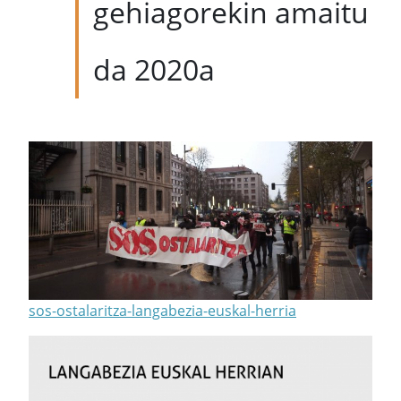
gehiagorekin amaitu
da 2020a
sos-ostalaritza-langabezia-euskal-herria