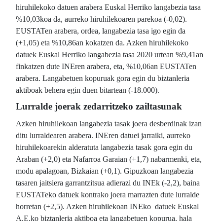
hiruhilekoko datuen arabera Euskal Herriko langabezia tasa
%10,03koa da, aurreko hiruhilekoaren parekoa (-0,02).
EUSTATen arabera, ordea, langabezia tasa igo egin da
(+1,05) eta %10,86an kokatzen da. Azken hiruhilekoko
datuek Euskal Herriko langabezia tasa 2020 urtean %9,41an
finkatzen dute INEren arabera, eta, %10,06an EUSTATen
arabera. Langabetuen kopuruak gora egin du biztanleria
aktiboak behera egin duen bitartean (-18.000).
Lurralde joerak zedarritzeko zailtasunak
Azken hiruhilekoan langabezia tasak joera desberdinak izan
ditu lurraldearen arabera. INEren datuei jarraiki, aurreko
hiruhilekoarekin alderatuta langabezia tasak gora egin du
Araban (+2,0) eta Nafarroa Garaian (+1,7) nabarmenki, eta,
modu apalagoan, Bizkaian (+0,1). Gipuzkoan langabezia
tasaren jaitsiera garrantzitsua adierazi du INEk (-2,2), baina
EUSTATeko datuek kontrako joera marrazten dute lurralde
horretan (+2,5). Azken hiruhilekoan INEko datuek Euskal
A.E.ko biztanleria aktiboa eta langabetuen kopurua, hala