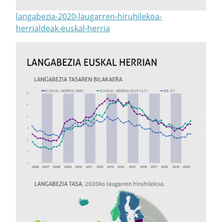
langabezia-2020-laugarren-hiruhilekoa-
herrialdeak-euskal-herria