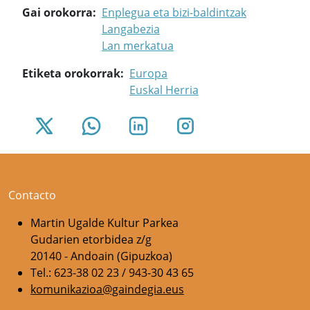
Gai orokorra
Enplegua eta bizi-baldintzak
Langabezia
Lan merkatua
Etiketa orokorrak
Europa
Euskal Herria
Contacto
Martin Ugalde Kultur Parkea
Gudarien etorbidea z/g
20140 - Andoain (Gipuzkoa)
Tel.: 623-38 02 23 / 943-30 43 65
komunikazioa@gaindegia.eus