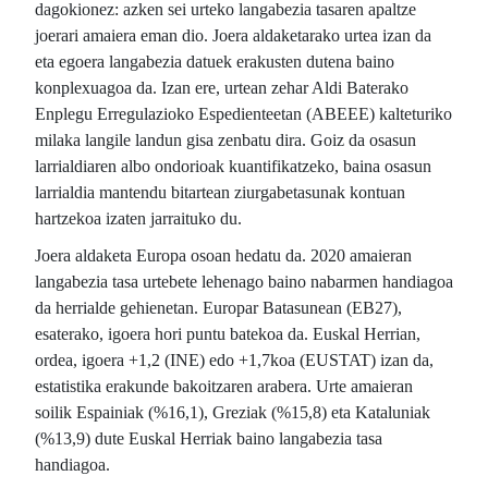
dagokionez: azken sei urteko langabezia tasaren apaltze
joerari amaiera eman dio. Joera aldaketarako urtea izan da
eta egoera langabezia datuek erakusten dutena baino
konplexuagoa da. Izan ere, urtean zehar Aldi Baterako
Enplegu Erregulazioko Espedienteetan (ABEEE) kalteturiko
milaka langile landun gisa zenbatu dira. Goiz da osasun
larrialdiaren albo ondorioak kuantifikatzeko, baina osasun
larrialdia mantendu bitartean ziurgabetasunak kontuan
hartzekoa izaten jarraituko du.
Joera aldaketa Europa osoan hedatu da. 2020 amaieran
langabezia tasa urtebete lehenago baino nabarmen handiagoa
da herrialde gehienetan. Europar Batasunean (EB27),
esaterako, igoera hori puntu batekoa da. Euskal Herrian,
ordea, igoera +1,2 (INE) edo +1,7koa (EUSTAT) izan da,
estatistika erakunde bakoitzaren arabera. Urte amaieran
soilik Espainiak (%16,1), Greziak (%15,8) eta Kataluniak
(%13,9) dute Euskal Herriak baino langabezia tasa
handiagoa.