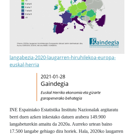
langabezia-2020-laugarren-hiruhilekoa-europa-
euskal-herria
2021-01-28
Gaindegia
Euskal Herriko ekonomia eta gizarte
garapenerako behategia
INE Espainiako Estatistika Institutu Nazionalak argitaratu
berri duen azken inkestako datuen arabera 149.900
langabeturekin amaitu da 2020a. Aurreko urtean baino
17.500 langabe gehiago dira horiek. Hala, 2020ko laugarren