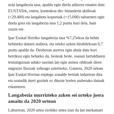
nola langabezia tasa, apaldu egin direla aditzera ematen dute.
EUSTATek, ostera, kontrakoa dio: biztanleria aktiboak
(+29.400) eta langabetu kopuruak (+15.000) nabarmen egin
duela gora eta langabezia tasa 1,2 puntu hazi dela, hain
zuzen ere.
Ipar Euskal Herriko langabezia tasa %7,25ekoa da behin
behineko datuen arabera, eta urteko azken hiruhilekoan 0,7
puntu apaldu da. Denboran aurrera egin ahala datu hori
berrikusi egin beharko da, besteak beste, osasun larrialdiaren
testuinguruan udako sasoian lan egin asmoz ohikoak diren
migrazio fluxuak xeheago aztertzeko. Gainera, 2020 urtean
Ipar Euskal Herrian enplegu zonalde berriak indarrean dira
eta oraindik iturri guztiek ez dituzte horien araberako datuak
eskaintzen.
Langabezia murrizteko azken sei urteko joera
amaitu da 2020 urtean
Laburrean, 2020 urtea ezohiko urtea izan da lan merkatuari