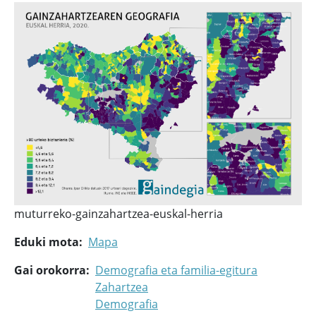
muturreko-gainzahartzea-euskal-herria
Eduki mota
Mapa
Gai orokorra
Demografia eta familia-egitura
Zahartzea
Demografia