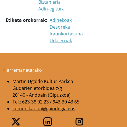
Biztanleria
Adin-egitura
Etiketa orokorrak
Adinekoak
Desoreka
Iraunkortasuna
Udalerriak
Harremanetarako
Martin Ugalde Kultur Parkea
Gudarien etorbidea z/g
20140 - Andoain (Gipuzkoa)
Tel.: 623-38 02 23 / 943-30 43 65
komunikazioa@gaindegia.eus