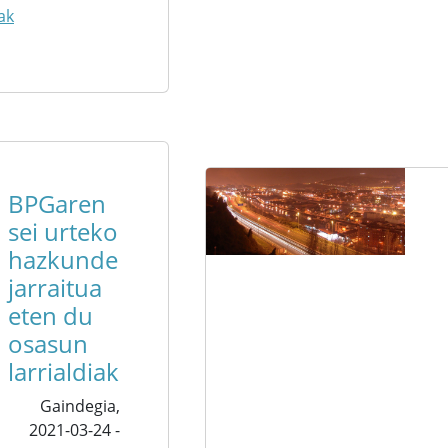
ak
BPGaren
sei urteko
hazkunde
jarraitua
eten du
osasun
larrialdiak
Gaindegia,
2021-03-24 -