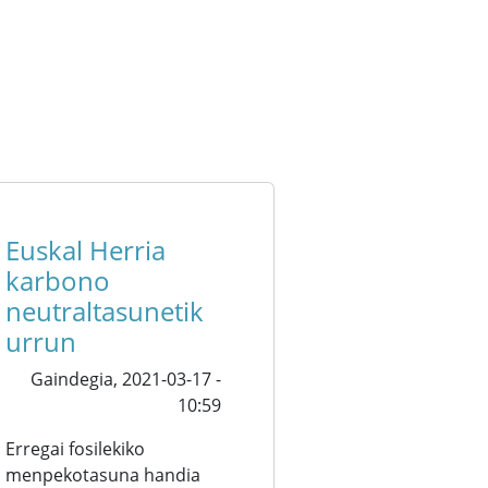
Euskal Herria
karbono
neutraltasunetik
urrun
Gaindegia,
2021-03-17 -
10:59
Erregai fosilekiko
menpekotasuna handia