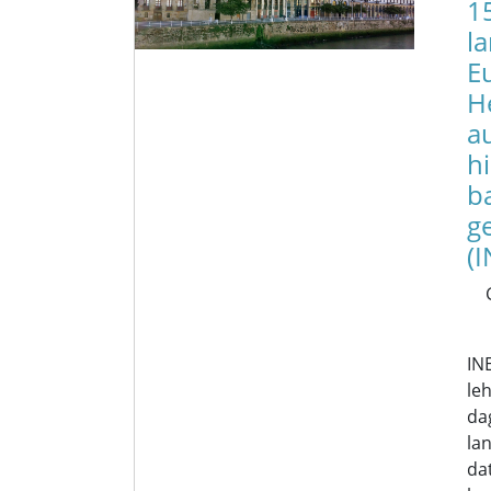
1
l
E
H
a
h
b
g
(I
IN
le
da
la
da