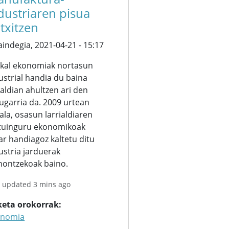
dustriaren pisua
txitzen
aindegia,
2021-04-21 - 15:17
kal ekonomiak nortasun
ustrial handia du baina
aldian ahultzen ari den
ugarria da. 2009 urtean
ala, osasun larrialdiaren
tuinguru ekonomikoak
ar handiagoz kaltetu ditu
ustria jarduerak
nontzekoak baino.
t updated 3 mins ago
keta orokorrak
onomia