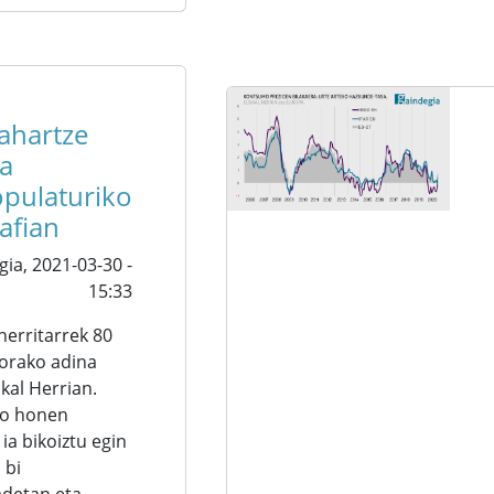
ahartze
a
pulaturiko
afian
gia,
2021-03-30 -
15:33
herritarrek 80
gorako adina
kal Herrian.
io honen
ia bikoiztu egin
 bi