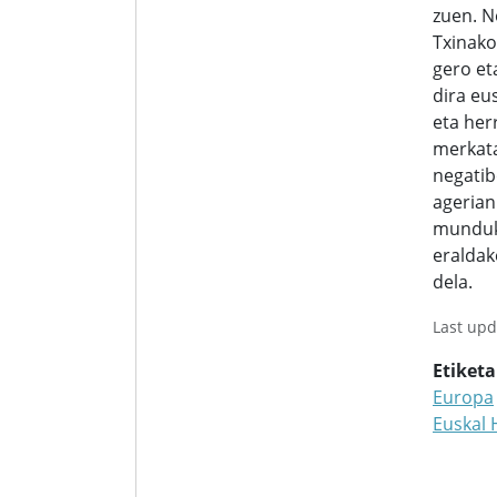
zuen. N
Txinako
gero et
dira eu
eta her
merkata
negatib
agerian
munduk
eraldak
dela.
Last upd
Etiket
Europa
Euskal 