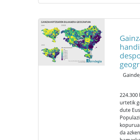
Gainz
handi
despo
geogr
Gainde
224.300 
urtetik 
dute Eus
Populaz
kopurua 
da azken