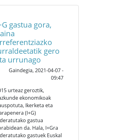
+G gastua gora,
aina
rreferentziazko
urraldeetatik gero
ta urrunago
Gaindegia,
2021-04-07 -
09:47
015 urteaz geroztik,
azkunde ekonomikoak
auspotuta, Ikerketa eta
arapenera (I+G)
ideratutako gastua
orabidean da. Hala, I+Gra
ideratutako gastuek Euskal