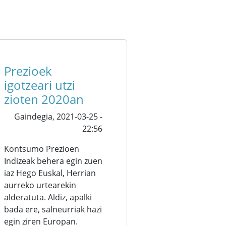
Prezioek
igotzeari utzi
zioten 2020an
Gaindegia,
2021-03-25 -
22:56
Kontsumo Prezioen
Indizeak behera egin zuen
iaz Hego Euskal, Herrian
aurreko urtearekin
alderatuta. Aldiz, apalki
bada ere, salneurriak hazi
egin ziren Europan.