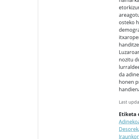
hamarka
etorkizu
areagot
osteko 
demograf
itxarop
handitze
Luzaroa
nozitu d
lurralde
da adine
honen p
handien
Last upda
Etiketa
Adineko
Desorek
Iraunko