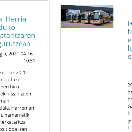
l Herria
I
duko
b
ataritzaren
e
gurutzean
l
gia,
2021-04-16 -
e
10:51
Herriak 2020
 munduko
2
deen hiru
h
ekin izan zuen
h
eman
G
iala. Harreman
b
n, hamarretik
g
merkataritza
b
ositiboa izan