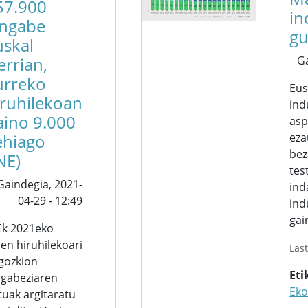
57.900
in
angabe
gu
uskal
G
errian,
urreko
Eus
iruhilekoan
ind
aino 9.000
asp
eza
ehiago
bez
NE)
tes
Gaindegia,
2021-
ind
04-29 - 12:49
ind
gai
Ek 2021eko
hen hiruhilekoari
Las
gozkion
Eti
ngabeziaren
Ek
tuak argitaratu