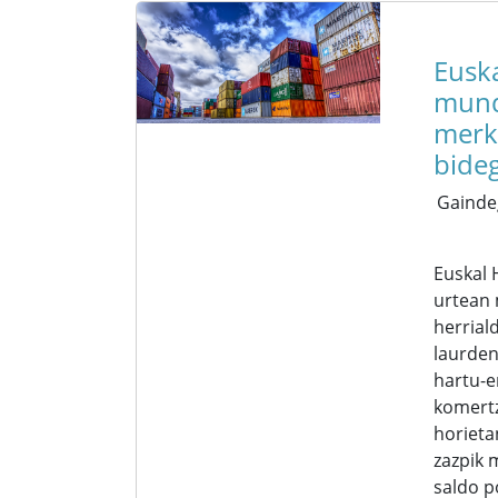
Euska
mun
merk
bide
Gainde
Euskal 
urtean
herrial
laurden
hartu-
komertz
horieta
zazpik 
saldo p