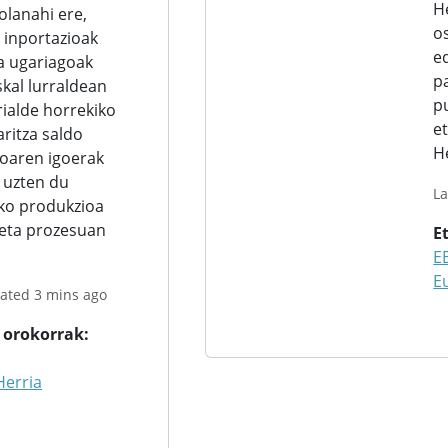
H
olanahi ere,
o
 inportazioak
e
a ugariagoak
p
skal lurraldean
p
rialde horrekiko
e
ritza saldo
H
oaren igoerak
 uzten du
La
o produkzioa
eta prozesuan
E
E
E
ated 3 mins ago
a orokorrak
Herria