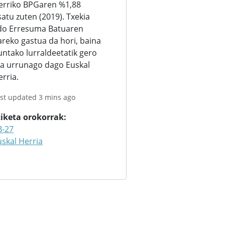
erriko BPGaren %1,88
satu zuten (2019). Txekia
do Erresuma Batuaren
areko gastua da hori, baina
untako lurraldeetatik gero
ta urrunago dago Euskal
erria.
st updated 3 mins ago
tiketa orokorrak
B-27
uskal Herria