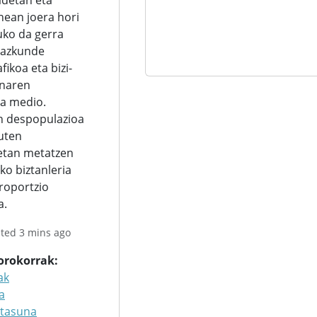
detan eta
nean joera hori
uko da gerra
hazkunde
ikoa eta bizi-
enaren
a medio.
n despopulazioa
uten
etan metatzen
ko biztanleria
roportzio
a.
ted 3 mins ago
 orokorrak
ak
a
rtasuna