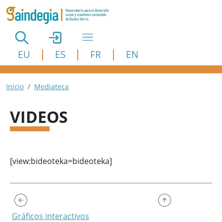
Pasar al contenido principal
EU
ES
FR
EN
Ruta de navegación
Inicio
Mediateca
VIDEOS
[view:bideoteka=bideoteka]
Gráficos interactivos