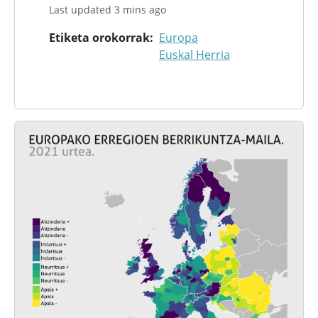
Last updated 3 mins ago
Etiketa orokorrak
Europa
Euskal Herria