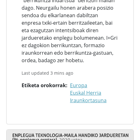
“berrikuntza indartsua” deritzon mailan
dago. Neurgailu honen arabera posizio
sendoa du elkarlanean dabiltzan
enpresa txiki-ertain berritzaileetan, bai
eta ezagutzan intentsiboak diren
jardueretako enplegu bolumenean. I+Gri
ez dagokion berrikuntzan, formazio
iraunkorrean edo berrikuntza-gastuan,
ordea, badago zer hobetu.
Last updated 3 mins ago
Etiketa orokorrak
Europa
Euskal Herria
Iraunkortasuna