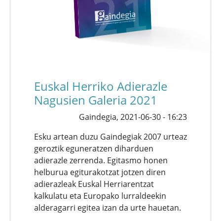
Euskal Herriko Adierazle
Nagusien Galeria 2021
Gaindegia,
2021-06-30 - 16:23
Esku artean duzu Gaindegiak 2007 urteaz
geroztik eguneratzen diharduen
adierazle zerrenda. Egitasmo honen
helburua egiturakotzat jotzen diren
adierazleak Euskal Herriarentzat
kalkulatu eta Europako lurraldeekin
alderagarri egitea izan da urte hauetan.