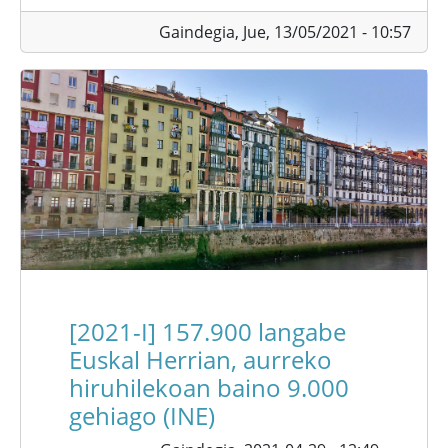
Gaindegia,
Jue, 13/05/2021 - 10:57
[2021-I] 157.900 langabe
Euskal Herrian, aurreko
hiruhilekoan baino 9.000
gehiago (INE)