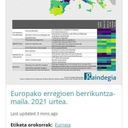
Europako erregioen berrikuntza-
maila. 2021 urtea.
Last updated 3 mins ago
Etiketa orokorrak
Europa