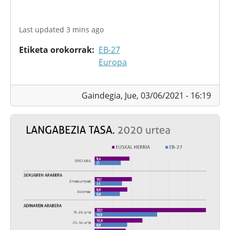
Last updated 3 mins ago
Etiketa orokorrak
EB-27
Europa
Gaindegia,
Jue, 03/06/2021 - 16:19