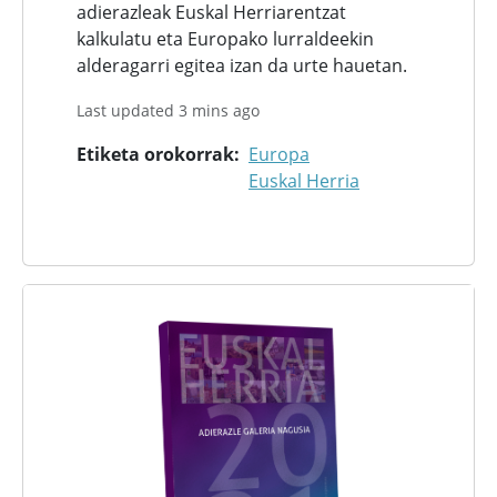
adierazleak Euskal Herriarentzat
kalkulatu eta Europako lurraldeekin
alderagarri egitea izan da urte hauetan.
Last updated 3 mins ago
Etiketa orokorrak
Europa
Euskal Herria