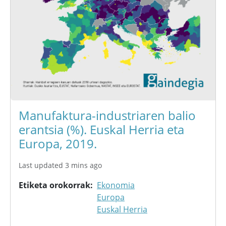
Manufaktura-industriaren balio
erantsia (%). Euskal Herria eta
Europa, 2019.
Last updated 3 mins ago
Etiketa orokorrak
Ekonomia
Europa
Euskal Herria