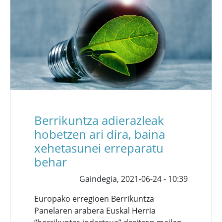
Berrikuntza adierazleak
hobetzen ari dira, baina
xehetasunei erreparatu
behar
Gaindegia,
2021-06-24 - 10:39
Europako erregioen Berrikuntza
Panelaren arabera Euskal Herria