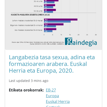
Langabezia tasa sexua, adina eta
formazioaren arabera. Euskal
Herria eta Europa, 2020.
Last updated 3 mins ago
Etiketa orokorrak
EB-27
Europa
Euskal Herria