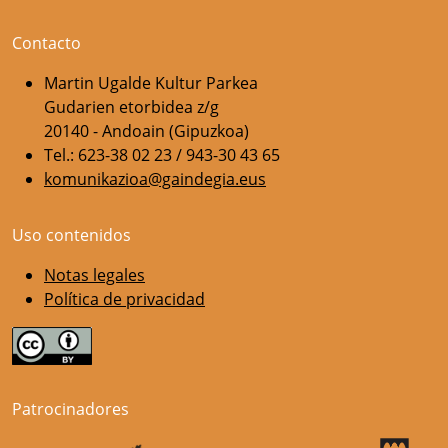
Contacto
Martin Ugalde Kultur Parkea
Gudarien etorbidea z/g
20140 - Andoain (Gipuzkoa)
Tel.: 623-38 02 23 / 943-30 43 65
komunikazioa@gaindegia.eus
Uso contenidos
Notas legales
Política de privacidad
Patrocinadores