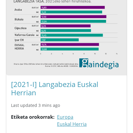
[2021-I] Langabezia Euskal
Herrian
Last updated 3 mins ago
Etiketa orokorrak
Europa
Euskal Herria