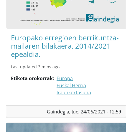
Europako erregioen berrikuntza-
mailaren bilakaera. 2014/2021
epealdia.
Last updated 3 mins ago
Etiketa orokorrak
Europa
Euskal Herria
Iraunkortasuna
Gaindegia,
Jue, 24/06/2021 - 12:59