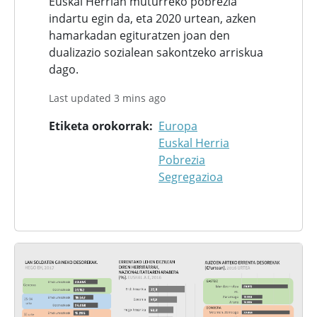
Euskal Herrian muturreko pobrezia
indartu egin da, eta 2020 urtean, azken
hamarkadan egituratzen joan den
dualizazio sozialean sakontzeko arriskua
dago.
Last updated 3 mins ago
Etiketa orokorrak
Europa
Euskal Herria
Pobrezia
Segregazioa