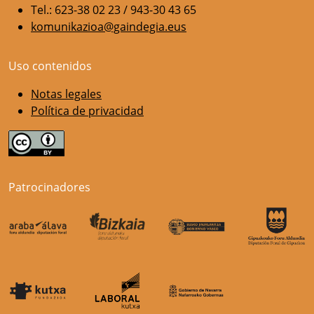
Tel.: 623-38 02 23 / 943-30 43 65
komunikazioa@gaindegia.eus
Uso contenidos
Notas legales
Política de privacidad
Patrocinadores