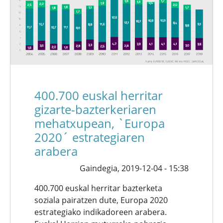
400.700 euskal herritar
gizarte-bazterkeriaren
mehatxupean, `Europa
2020´ estrategiaren
arabera
Gaindegia,
2019-12-04 - 15:38
400.700 euskal herritar bazterketa
soziala pairatzen dute, Europa 2020
estrategiako indikadoreen arabera.