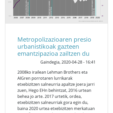
Metropolizazioaren presio
urbanistikoak gazteen
emantzipazioa zailtzen du
Gaindegia,
2020-04-28 - 16:41
2008ko irailean Lehman Brothers eta
AIGren porrotaren lurrikarak
etxebizitzen salneurria apaltze joera jarri
zuen, Hego EHn behintzat, 2016 urtean
behea jo arte. 2017 urtetik, ordea,
etxebizitzen salneurriak gora egin du,
baina 2020 urtea etxebizitzen merkatuan