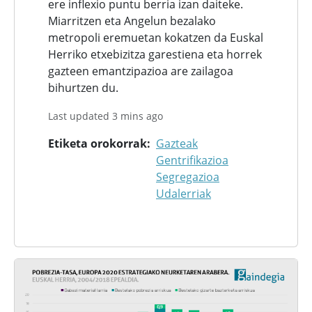
ere inflexio puntu berria izan daiteke.
Miarritzen eta Angelun bezalako
metropoli eremuetan kokatzen da Euskal
Herriko etxebizitza garestiena eta horrek
gazteen emantzipazioa are zailagoa
bihurtzen du.
Last updated 3 mins ago
Etiketa orokorrak
Gazteak
Gentrifikazioa
Segregazioa
Udalerriak