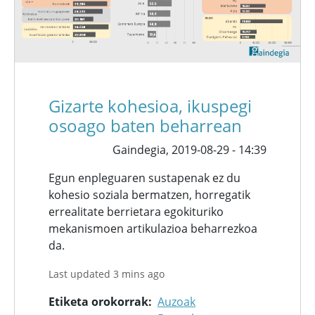
Gizarte kohesioa, ikuspegi
osoago baten beharrean
Gaindegia,
2019-08-29 - 14:39
Egun enpleguaren sustapenak ez du
kohesio soziala bermatzen, horregatik
errealitate berrietara egokituriko
mekanismoen artikulazioa beharrezkoa
da.
Last updated 3 mins ago
Etiketa orokorrak
Auzoak