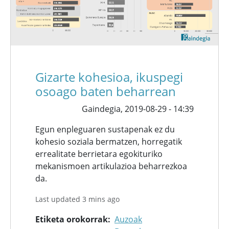
Gizarte kohesioa, ikuspegi
osoago baten beharrean
Gaindegia,
2019-08-29 - 14:39
Egun enpleguaren sustapenak ez du
kohesio soziala bermatzen, horregatik
errealitate berrietara egokituriko
mekanismoen artikulazioa beharrezkoa
da.
Last updated 3 mins ago
Etiketa orokorrak
Auzoak