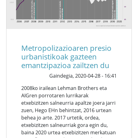
Metropolizazioaren presio
urbanistikoak gazteen
emantzipazioa zailtzen du
Gaindegia,
2020-04-28 - 16:41
2008ko irailean Lehman Brothers eta
AIGren porrotaren lurrikarak
etxebizitzen salneurria apaltze joera jarri
zuen, Hego EHn behintzat, 2016 urtean
behea jo arte. 2017 urtetik, ordea,
etxebizitzen salneurriak gora egin du,
baina 2020 urtea etxebizitzen merkatuan