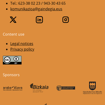
Tel.: 623-38 02 23 / 943-30 43 65
komunikazioa@gaindegia.eus
Content use
Legal notices
Privacy policy
Sponsors