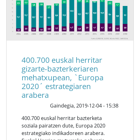
400.700 euskal herritar
gizarte-bazterkeriaren
mehatxupean, `Europa
2020´ estrategiaren
arabera
Gaindegia,
2019-12-04 - 15:38
400.700 euskal herritar bazterketa
soziala pairatzen dute, Europa 2020
estrategiako indikadoreen arabera.