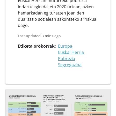
Euskal Herrian muturreko pobrezia
indartu egin da, eta 2020 urtean, azken
hamarkadan egituratzen joan den
dualizazio sozialean sakontzeko arriskua
dago.
Last updated 3 mins ago
Etiketa orokorrak
Europa
Euskal Herria
Pobrezia
Segregazioa