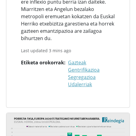
ere inflexio puntu berria izan daiteke.
Miarritzen eta Angelun bezalako
metropoli eremuetan kokatzen da Euskal
Herriko etxebizitza garestiena eta horrek
gazteen emantzipazioa are zailagoa
bihurtzen du.
Last updated 3 mins ago
Etiketa orokorrak
Gazteak
Gentrifikazioa
Segregazioa
Udalerriak