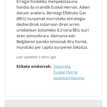
Erregai fosilekiko menpekotasuna
handia da oraindik Euskal Herrian. Azken
datuen arabera, Berotegi Efektuko Gas
(BEG) isurpenak murrizteko estrategia
desberdinak indarrean diren arren,
urtebetean biztanleko 8,3 tona BEG isuri
ziren atmosferara. Alemania edo
Belgikaren pareko emisioak dira horiek,
munduko per capita isurpenen bikoitza.
Last updated 3 mins ago
Etiketa orokorrak
Desoreka
Euskal Herria
Jasangarritasuna