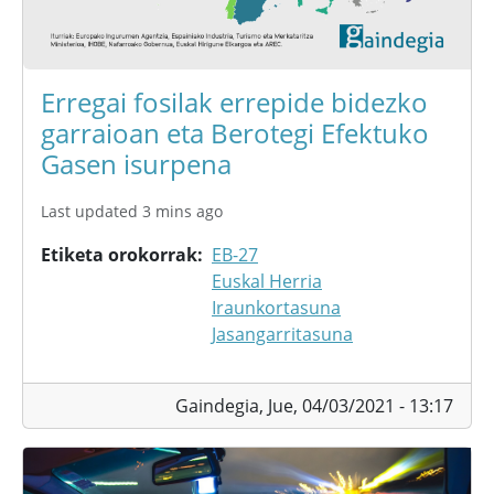
Erregai fosilak errepide bidezko
garraioan eta Berotegi Efektuko
Gasen isurpena
Last updated 3 mins ago
Etiketa orokorrak
EB-27
Euskal Herria
Iraunkortasuna
Jasangarritasuna
Gaindegia,
Jue, 04/03/2021 - 13:17