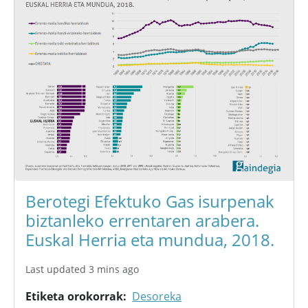
Berotegi Efektuko Gas isurpenak
biztanleko errentaren arabera.
Euskal Herria eta mundua, 2018.
Last updated 3 mins ago
Etiketa orokorrak
Desoreka