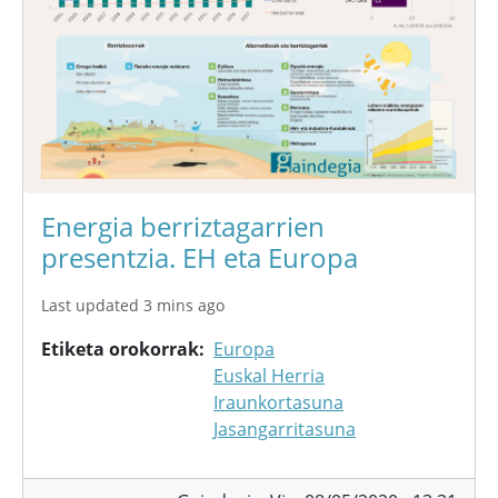
Energia berriztagarrien
presentzia. EH eta Europa
Last updated 3 mins ago
Etiketa orokorrak
Europa
Euskal Herria
Iraunkortasuna
Jasangarritasuna