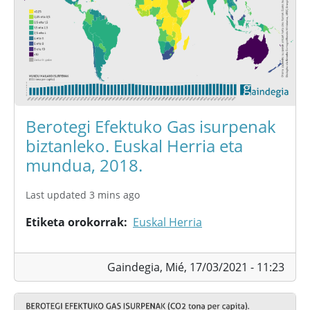
Berotegi Efektuko Gas isurpenak
biztanleko. Euskal Herria eta
mundua, 2018.
Last updated 3 mins ago
Etiketa orokorrak
Euskal Herria
Gaindegia,
Mié, 17/03/2021 - 11:23