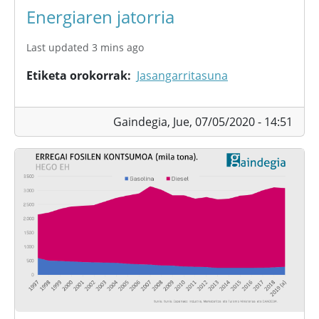
Energiaren jatorria
Last updated 3 mins ago
Etiketa orokorrak
Jasangarritasuna
Gaindegia,
Jue, 07/05/2020 - 14:51