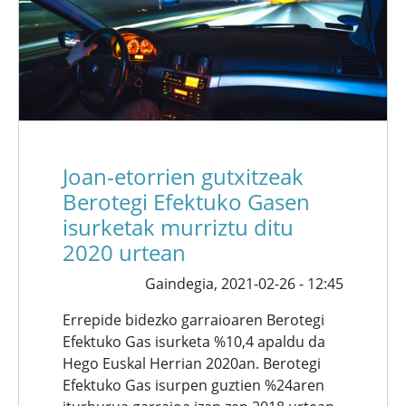
Joan-etorrien gutxitzeak
Berotegi Efektuko Gasen
isurketak murriztu ditu
2020 urtean
Gaindegia,
2021-02-26 - 12:45
Errepide bidezko garraioaren Berotegi
Efektuko Gas isurketa %10,4 apaldu da
Hego Euskal Herrian 2020an. Berotegi
Efektuko Gas isurpen guztien %24aren