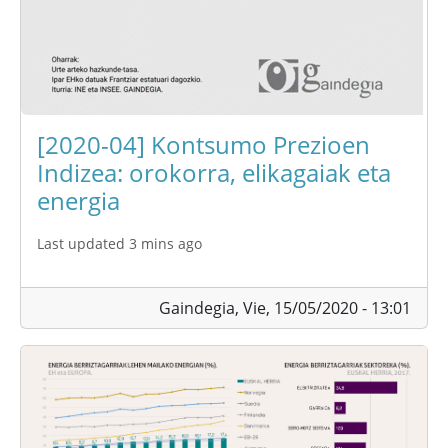
[2020-04] Kontsumo Prezioen
Indizea: orokorra, elikagaiak eta
energia
Last updated 3 mins ago
Gaindegia,
Vie, 15/05/2020 - 13:01