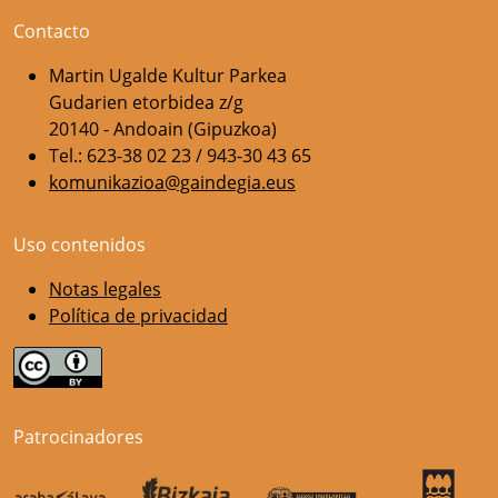
Contacto
Martin Ugalde Kultur Parkea
Gudarien etorbidea z/g
20140 - Andoain (Gipuzkoa)
Tel.: 623-38 02 23 / 943-30 43 65
komunikazioa@gaindegia.eus
Uso contenidos
Notas legales
Política de privacidad
Patrocinadores