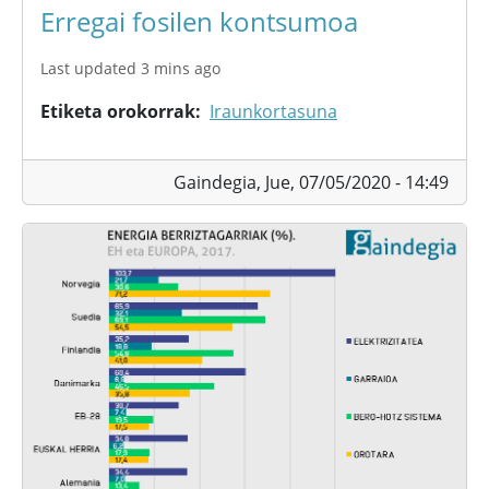
Erregai fosilen kontsumoa
Last updated 3 mins ago
Etiketa orokorrak
Iraunkortasuna
Gaindegia,
Jue, 07/05/2020 - 14:49