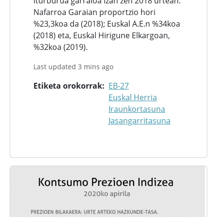
iturburua garraioa izan zen 2018 urtean.
Nafarroa Garaian proportzio hori
%23,3koa da (2018); Euskal A.E.n %34koa
(2018) eta, Euskal Hirigune Elkargoan,
%32koa (2019).
Last updated 3 mins ago
Etiketa orokorrak
EB-27
Euskal Herria
Iraunkortasuna
Jasangarritasuna