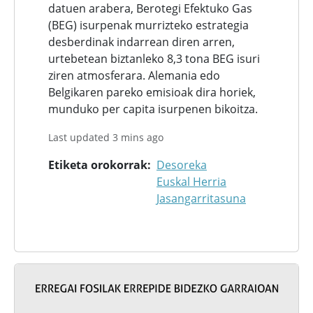
datuen arabera, Berotegi Efektuko Gas
(BEG) isurpenak murrizteko estrategia
desberdinak indarrean diren arren,
urtebetean biztanleko 8,3 tona BEG isuri
ziren atmosferara. Alemania edo
Belgikaren pareko emisioak dira horiek,
munduko per capita isurpenen bikoitza.
Last updated 3 mins ago
Etiketa orokorrak
Desoreka
Euskal Herria
Jasangarritasuna