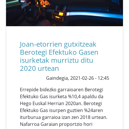
Joan-etorrien gutxitzeak
Berotegi Efektuko Gasen
isurketak murriztu ditu
2020 urtean
Gaindegia,
2021-02-26 - 12:45
Errepide bidezko garraioaren Berotegi
Efektuko Gas isurketa %10,4 apaldu da
Hego Euskal Herrian 2020an. Berotegi
Efektuko Gas isurpen guztien %24aren
iturburua garraioa izan zen 2018 urtean.
Nafarroa Garaian proportzio hori