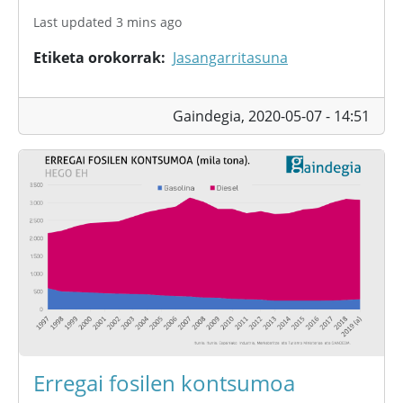
Last updated 3 mins ago
Etiketa orokorrak
Jasangarritasuna
Gaindegia,
2020-05-07 - 14:51
Erregai fosilen kontsumoa