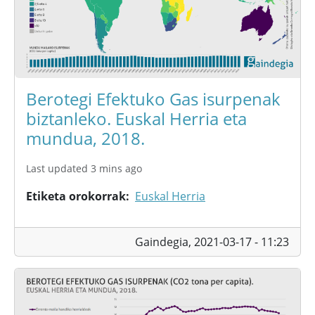
Berotegi Efektuko Gas isurpenak
biztanleko. Euskal Herria eta
mundua, 2018.
Last updated 3 mins ago
Etiketa orokorrak
Euskal Herria
Gaindegia,
2021-03-17 - 11:23