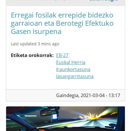
Erregai fosilak errepide bidezko
garraioan eta Berotegi Efektuko
Gasen isurpena
Last updated 3 mins ago
Etiketa orokorrak
EB-27
Euskal Herria
Iraunkortasuna
Jasangarritasuna
Gaindegia,
2021-03-04 - 13:17