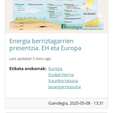
Energia berriztagarrien
presentzia. EH eta Europa
Last updated 3 mins ago
Etiketa orokorrak
Europa
Euskal Herria
Iraunkortasuna
Jasangarritasuna
Gaindegia,
2020-05-08 - 13:31