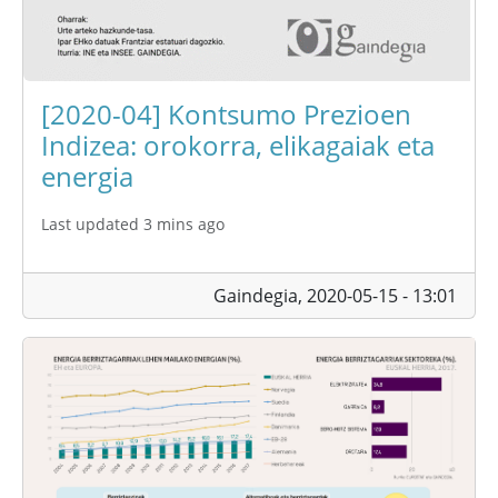
[2020-04] Kontsumo Prezioen
Indizea: orokorra, elikagaiak eta
energia
Last updated 3 mins ago
Gaindegia,
2020-05-15 - 13:01