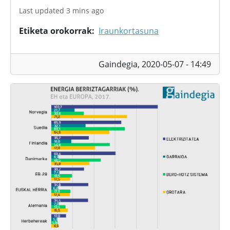
Last updated 3 mins ago
Etiketa orokorrak
Iraunkortasuna
Gaindegia,
2020-05-07 - 14:49