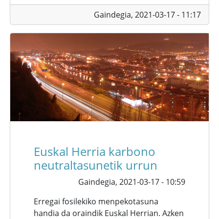
Gaindegia,
2021-03-17 - 11:17
Euskal Herria karbono
neutraltasunetik urrun
Gaindegia,
2021-03-17 - 10:59
Erregai fosilekiko menpekotasuna
handia da oraindik Euskal Herrian. Azken