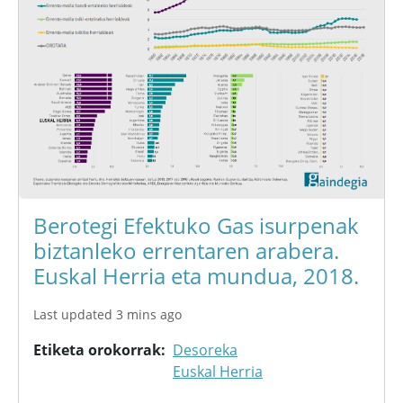
Berotegi Efektuko Gas isurpenak
biztanleko errentaren arabera.
Euskal Herria eta mundua, 2018.
Last updated 3 mins ago
Etiketa orokorrak
Desoreka
Euskal Herria