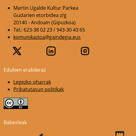
Martin Ugalde Kultur Parkea
Gudarien etorbidea z/g
20140 - Andoain (Gipuzkoa)
Tel.: 623-38 02 23 / 943-30 43 65
komunikazioa@gaindegia.eus
Edukien erabileraz
Legezko oharrak
Pribatutasun politikak
Babesleak