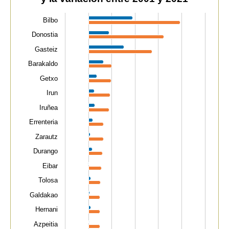
The chart has 1 X axis displaying categories.
The chart has 1 Y axis displaying values. Data ranges f
Bilbo
Donostia
Gasteiz
Barakaldo
Getxo
Irun
Iruñea
Errenteria
Zarautz
Durango
Eibar
Tolosa
Galdakao
Hernani
Azpeitia