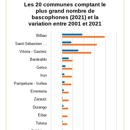
Les 20 communes comptant le plus grand nombre de ba
Les 20 communes comptant le
plus grand nombre de
Bar chart with 2 data series.
bascophones (2021) et la
The chart has 1 X axis displaying categories.
variation entre 2001 et 2021
The chart has 1 Y axis displaying values. Data ranges f
Bilbao
Saint-Sébastien …
Vitoria - Gasteiz
Barakaldo
Getxo
Irun
Pampelune - Iruñea
Errenteria
Zarautz
Durango
Eibar
Tolosa