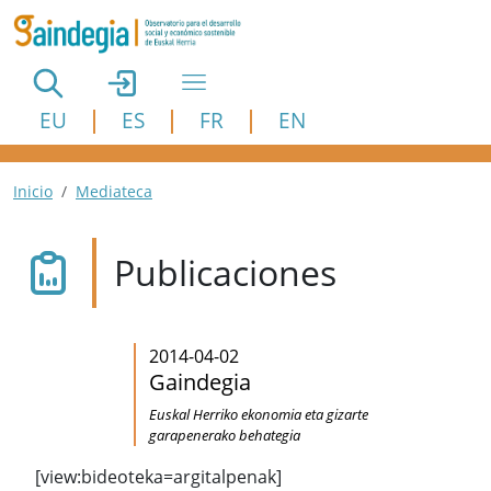
Pasar al contenido principal
EU
ES
FR
EN
Ruta de navegación
Inicio
Mediateca
Publicaciones
2014-04-02
Gaindegia
Euskal Herriko ekonomia eta gizarte
garapenerako behategia
[view:bideoteka=argitalpenak]