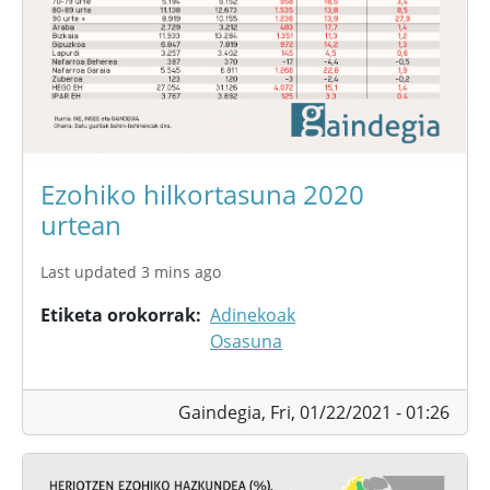
Ezohiko hilkortasuna 2020
urtean
Last updated 3 mins ago
Etiketa orokorrak
Adinekoak
Osasuna
Gaindegia,
Fri, 01/22/2021 - 01:26