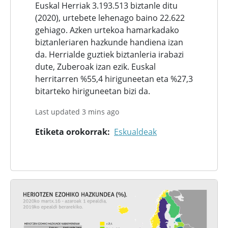
Euskal Herriak 3.193.513 biztanle ditu
(2020), urtebete lehenago baino 22.622
gehiago. Azken urtekoa hamarkadako
biztanleriaren hazkunde handiena izan
da. Herrialde guztiek biztanleria irabazi
dute, Zuberoak izan ezik. Euskal
herritarren %55,4 hiriguneetan eta %27,3
bitarteko hiriguneetan bizi da.
Last updated 3 mins ago
Etiketa orokorrak
Eskualdeak