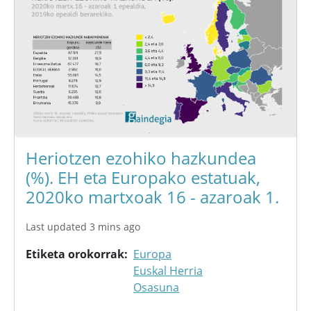
Heriotzen ezohiko hazkundea
(%). EH eta Europako estatuak,
2020ko martxoak 16 - azaroak 1.
Last updated 3 mins ago
Etiketa orokorrak
Europa
Euskal Herria
Osasuna