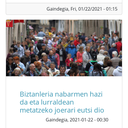
Gaindegia,
Fri, 01/22/2021 - 01:15
Biztanleria nabarmen hazi
da eta lurraldean
metatzeko joerari eutsi dio
Gaindegia,
2021-01-22 - 00:30