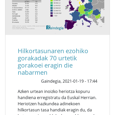
Hilkortasunaren ezohiko
gorakadak 70 urtetik
gorakoei eragin die
nabarmen
Gaindegia,
2021-01-19 - 17:44
Azken urtean inoizko heriotza kopuru
handiena erregistratu da Euskal Herrian.
Heriotzen hazkundea adinekoen
hilkortasun tasa handiak eragin du, da