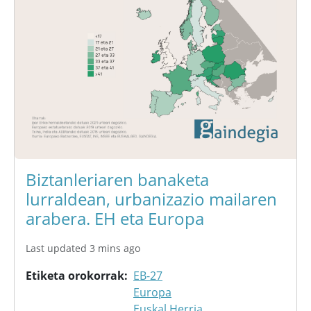
Biztanleriaren banaketa
lurraldean, urbanizazio mailaren
arabera. EH eta Europa
Last updated 3 mins ago
Etiketa orokorrak
EB-27
Europa
Euskal Herria