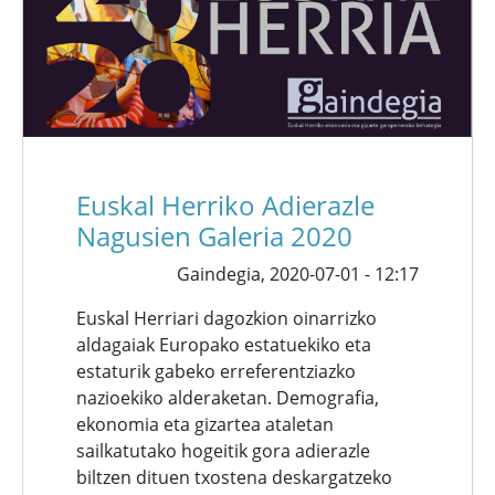
Euskal Herriko Adierazle
Nagusien Galeria 2020
Gaindegia,
2020-07-01 - 12:17
Euskal Herriari dagozkion oinarrizko
aldagaiak Europako estatuekiko eta
estaturik gabeko erreferentziazko
nazioekiko alderaketan. Demografia,
ekonomia eta gizartea ataletan
sailkatutako hogeitik gora adierazle
biltzen dituen txostena deskargatzeko