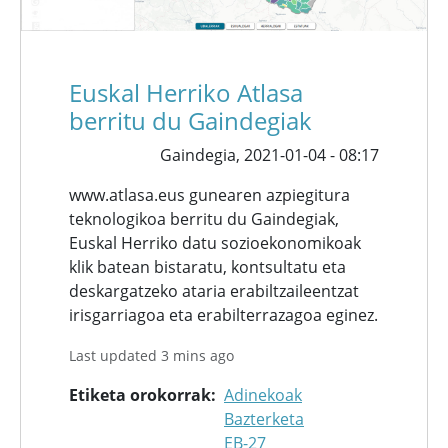
Euskal Herriko Atlasa
berritu du Gaindegiak
Gaindegia,
2021-01-04 - 08:17
www.atlasa.eus gunearen azpiegitura
teknologikoa berritu du Gaindegiak,
Euskal Herriko datu sozioekonomikoak
klik batean bistaratu, kontsultatu eta
deskargatzeko ataria erabiltzaileentzat
irisgarriagoa eta erabilterrazagoa eginez.
Last updated 3 mins ago
Etiketa orokorrak
Adinekoak
Bazterketa
EB-27