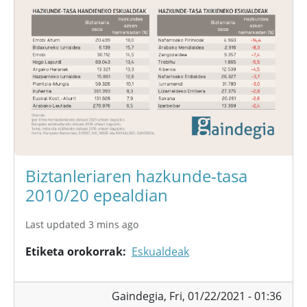
Biztanleriaren hazkunde-tasa
2010/20 epealdian
Last updated 3 mins ago
Etiketa orokorrak
Eskualdeak
Gaindegia,
Fri, 01/22/2021 - 01:36