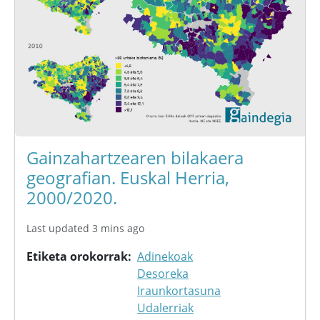
Gainzahartzearen bilakaera
geografian. Euskal Herria,
2000/2020.
Last updated 3 mins ago
Etiketa orokorrak
Adinekoak
Desoreka
Iraunkortasuna
Udalerriak