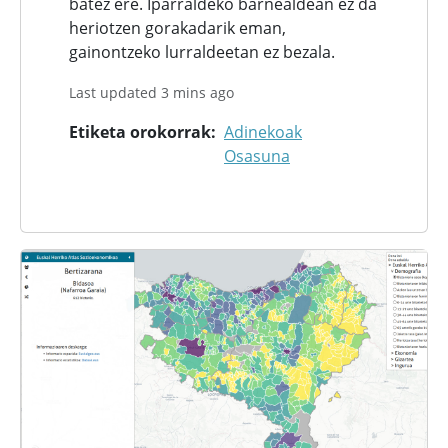
batez ere. Iparraldeko barnealdean ez da
heriotzen gorakadarik eman,
gainontzeko lurraldeetan ez bezala.
Last updated 3 mins ago
Etiketa orokorrak
Adinekoak
Osasuna