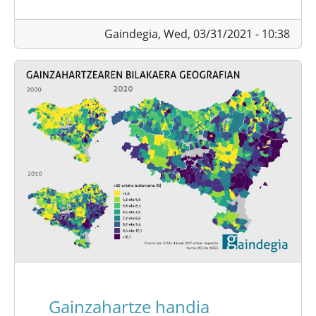
Gaindegia,
Wed, 03/31/2021 - 10:38
Gainzahartze handia