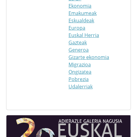
Ekonomia
Emakumeak
Eskualdeak
Europa
Euskal Herria
Gazteak
Generoa
Gizarte ekonomia
Migrazioa
Ongizatea
Pobrezia
Udalerriak