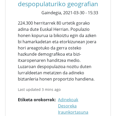
despopulaturiko geografian
Gaindegia,
2021-03-30 - 15:33
224.300 herritarrek 80 urtetik gorako
adina dute Euskal Herrian. Populazio
honen kopurua ia bikoiztu egin da azken
bi hamarkadetan eta etorkizunean joera
hori areagotuko da gerra osteko
hazkunde demografikoa eta bizi-
itxaropenaren handitzea medio.
Luzaroan despopulazioa nozitu duten
lurraldeetan metatzen da adineko
biztanleria honen proportzio handiena.
Last updated 3 mins ago
Etiketa orokorrak
Adinekoak
Desoreka
Iraunkortasuna