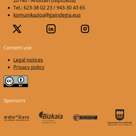
20140 - Andoain (Gipuzkoa)
Tel.: 623-38 02 23 / 943-30 43 65
komunikazioa@gaindegia.eus
Content use
Legal notices
Privacy policy
Sponsors