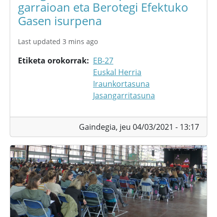
garraioan eta Berotegi Efektuko
Gasen isurpena
Last updated 3 mins ago
Etiketa orokorrak
EB-27
Euskal Herria
Iraunkortasuna
Jasangarritasuna
Gaindegia,
jeu 04/03/2021 - 13:17