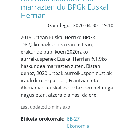
marrazten du BPGk Euskal
Herrian
Gaindegia,
2020-04-30 - 19:10
2019 urtean Euskal Herriko BPGk
+%2,2ko hazkundea izan ostean,
erakunde publikoen 2020rako
aurreikuspenek Euskal Herrian %1,9ko
hazkundea marrazten zuten. Bistan
denez, 2020 urteak aurreikuspen guztiak
irauli ditu. Espainian, Frantzian eta
Alemanian, euskal esportazioen helmuga
nagusietan, atzeraldia hasi da ere.
Last updated 3 mins ago
Etiketa orokorrak
EB-27
Ekonomia