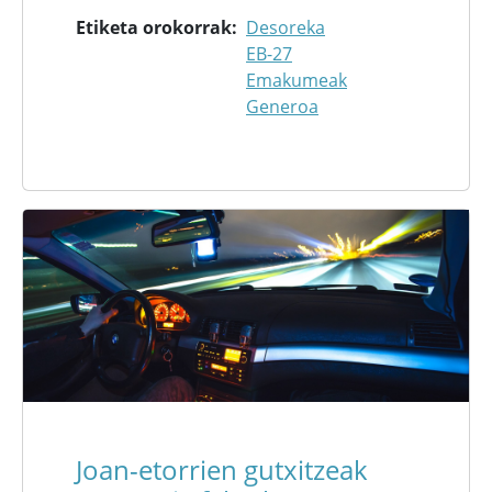
Etiketa orokorrak
Desoreka
EB-27
Emakumeak
Generoa
Joan-etorrien gutxitzeak