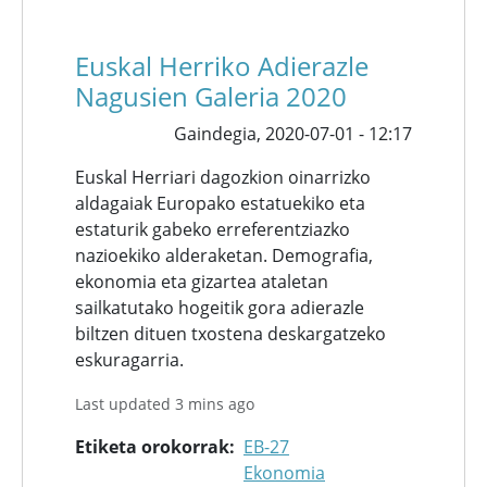
Euskal Herriko Adierazle
Nagusien Galeria 2020
Gaindegia,
2020-07-01 - 12:17
Euskal Herriari dagozkion oinarrizko
aldagaiak Europako estatuekiko eta
estaturik gabeko erreferentziazko
nazioekiko alderaketan. Demografia,
ekonomia eta gizartea ataletan
sailkatutako hogeitik gora adierazle
biltzen dituen txostena deskargatzeko
eskuragarria.
Last updated 3 mins ago
Etiketa orokorrak
EB-27
Ekonomia