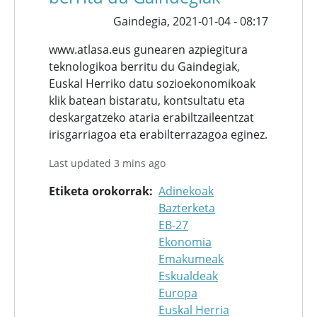
Gaindegia,
2021-01-04 - 08:17
www.atlasa.eus gunearen azpiegitura
teknologikoa berritu du Gaindegiak,
Euskal Herriko datu sozioekonomikoak
klik batean bistaratu, kontsultatu eta
deskargatzeko ataria erabiltzaileentzat
irisgarriagoa eta erabilterrazagoa eginez.
Last updated 3 mins ago
Etiketa orokorrak
Adinekoak
Bazterketa
EB-27
Ekonomia
Emakumeak
Eskualdeak
Europa
Euskal Herria