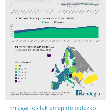
Erregai fosilak errepide bidezko