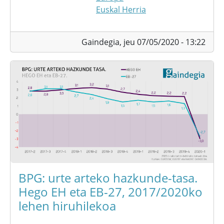
Euskal Herria
Gaindegia,
jeu 07/05/2020 - 13:22
BPG: urte arteko hazkunde-tasa.
Hego EH eta EB-27, 2017/2020ko
lehen hiruhilekoa