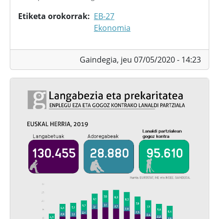
Etiketa orokorrak
EB-27
Ekonomia
Gaindegia,
jeu 07/05/2020 - 14:23