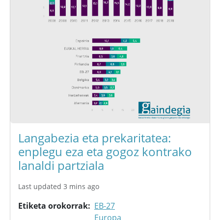
Langabezia eta prekaritatea:
enplegu eza eta gogoz kontrako
lanaldi partziala
Last updated 3 mins ago
Etiketa orokorrak
EB-27
Europa