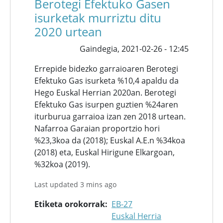
Berotegi Efektuko Gasen
isurketak murriztu ditu
2020 urtean
Gaindegia,
2021-02-26 - 12:45
Errepide bidezko garraioaren Berotegi
Efektuko Gas isurketa %10,4 apaldu da
Hego Euskal Herrian 2020an. Berotegi
Efektuko Gas isurpen guztien %24aren
iturburua garraioa izan zen 2018 urtean.
Nafarroa Garaian proportzio hori
%23,3koa da (2018); Euskal A.E.n %34koa
(2018) eta, Euskal Hirigune Elkargoan,
%32koa (2019).
Last updated 3 mins ago
Etiketa orokorrak
EB-27
Euskal Herria