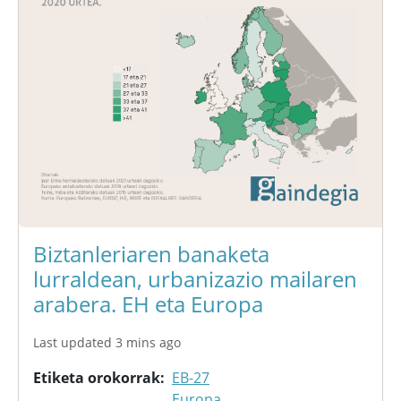
Biztanleriaren banaketa
lurraldean, urbanizazio mailaren
arabera. EH eta Europa
Last updated 3 mins ago
Etiketa orokorrak
EB-27
Europa