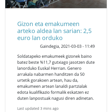
Gizon eta emakumeen
arteko aldea lan sarian: 2,5
euro lan orduko
Gaindegia,
2021-03-03 - 11:49
Soldatapeko emakumeek gizonek baino
batez beste %11,7 gutxiago jasotzen dute
lanorduko Euskal Herrian. Genero
arrakala nabarmen handitzen da 50
urtetik gorakoen artean, hau da,
emakumeen artean lanaldi partzialak
edota kualifikazio formalik eskatzen ez
duten lanpostuak nagusi diren adinetan.
Last updated 3 mins ago