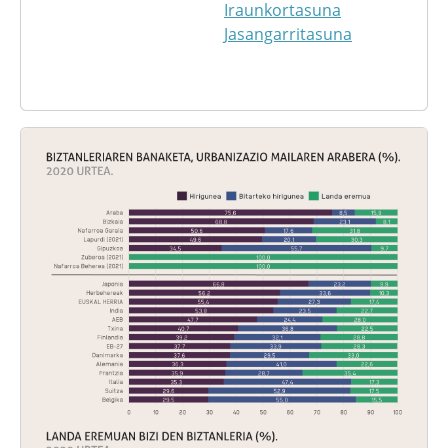
Iraunkortasuna
Jasangarritasuna