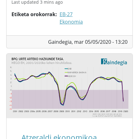
Last updated 3 mins ago
Etiketa orokorrak
EB-27
Ekonomia
Gaindegia,
mar 05/05/2020 - 13:20
Atzeraldi ekonomikoa