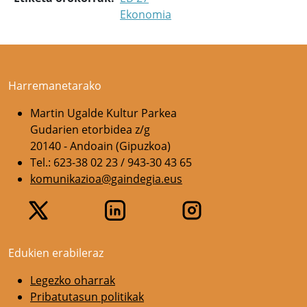
Ekonomia
Harremanetarako
Martin Ugalde Kultur Parkea
Gudarien etorbidea z/g
20140 - Andoain (Gipuzkoa)
Tel.: 623-38 02 23 / 943-30 43 65
komunikazioa@gaindegia.eus
Edukien erabileraz
Legezko oharrak
Pribatutasun politikak