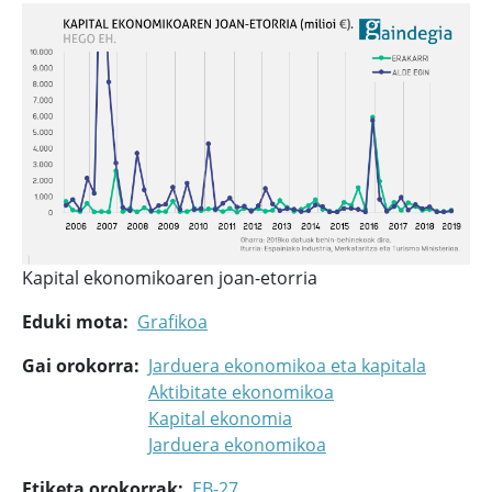
Kapital ekonomikoaren joan-etorria
Eduki mota
Grafikoa
Gai orokorra
Jarduera ekonomikoa eta kapitala
Aktibitate ekonomikoa
Kapital ekonomia
Jarduera ekonomikoa
Etiketa orokorrak
EB-27