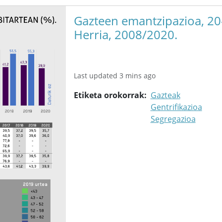
Gazteen emantzipazioa, 20-
Herria, 2008/2020.
Last updated 3 mins ago
Etiketa orokorrak
Gazteak
Gentrifikazioa
Segregazioa