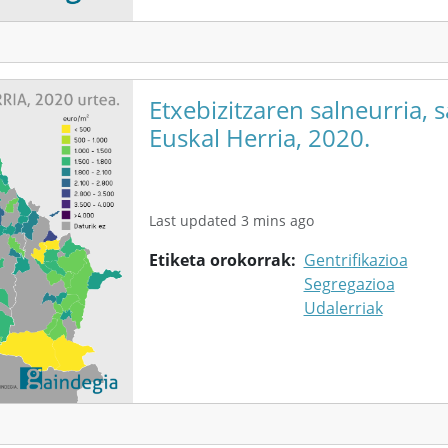
Etxebizitzaren salneurria, s
Euskal Herria, 2020.
Last updated 3 mins ago
Etiketa orokorrak
Gentrifikazioa
Segregazioa
Udalerriak