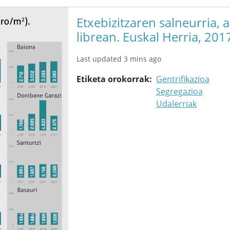
Etxebizitzaren salneurria, 
librean. Euskal Herria, 201
Last updated 3 mins ago
Etiketa orokorrak
Gentrifikazioa
Segregazioa
Udalerriak