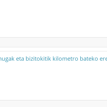
mugak eta bizitokitik kilometro bateko e