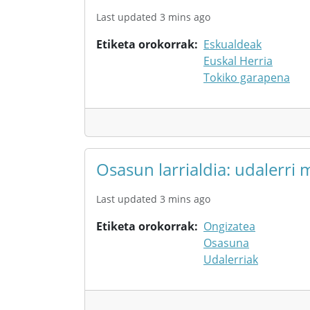
Etiketa orokorrak
Eskualdeak
Euskal Herria
Tokiko garapena
Osasun larrialdia: udalerri 
Last updated 3 mins ago
Etiketa orokorrak
Ongizatea
Osasuna
Udalerriak