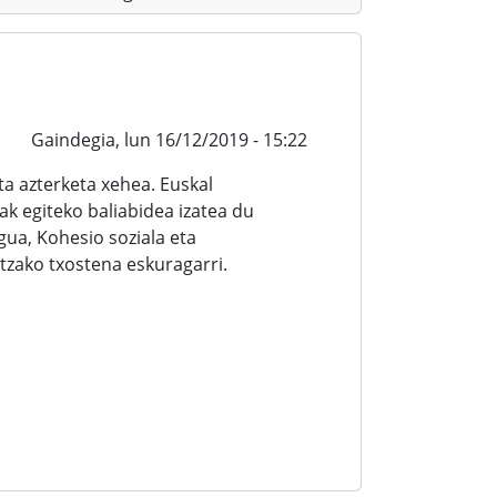
Gaindegia,
lun 16/12/2019 - 15:22
a azterketa xehea. Euskal
ak egiteko baliabidea izatea du
ua, Kohesio soziala eta
zako txostena eskuragarri.