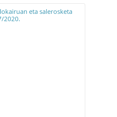
alokairuan eta salerosketa
7/2020.