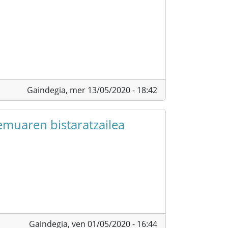
Gaindegia,
mer 13/05/2020 - 18:42
remuaren bistaratzailea
Gaindegia,
ven 01/05/2020 - 16:44