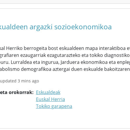
kualdeen argazki sozioekonomikoa
al Herriko berrogeita bost eskualdeen mapa interaktiboa et
rafiaren ezaugarriak ezagutarazteko eta tokiko diagnostiko
uru. Lurraldea eta ingurua, Jarduera ekonomikoa eta enpleg
abolismo demografikoa aztergai duen eskualde bakoitzarent
 updated 3 mins ago
keta orokorrak
Eskualdeak
Euskal Herria
Tokiko garapena