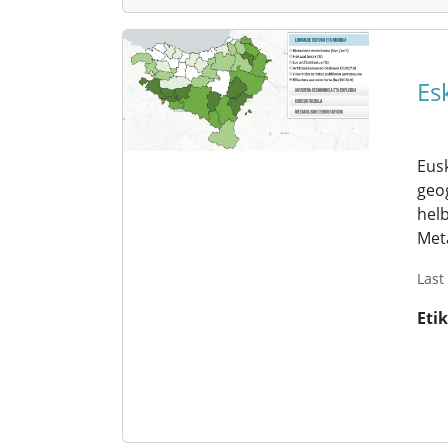
Es
Eusk
geog
helb
Met
Last
Eti