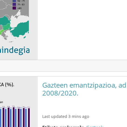
Gazteen emantzipazioa, adi
2008/2020.
Last updated 3 mins ago
Etiketa orokorrak
Gazteak
Gentrifikazioa