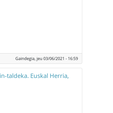
Gaindegia,
jeu 03/06/2021 - 16:59
n-taldeka. Euskal Herria,