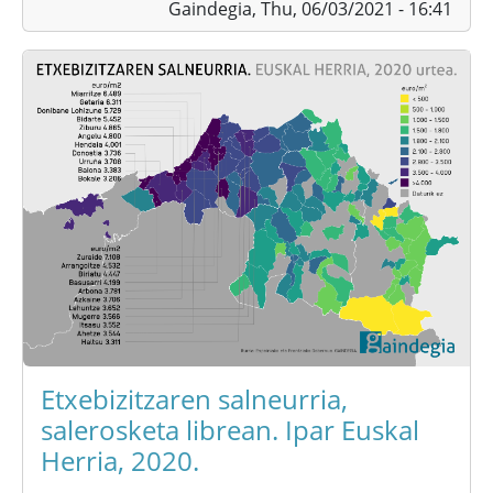
Gaindegia,
Thu, 06/03/2021 - 16:41
Etxebizitzaren salneurria,
salerosketa librean. Ipar Euskal
Herria, 2020.