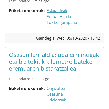
Last updated 3 mins ago
Etiketa orokorrak
Eskualdeak
Euskal Herria
Tokiko garapena
Gaindegia,
Wed, 05/13/2020 - 18:42
Osasun larrialdia: udalerri mugak
eta bizitokitik kilometro bateko
eremuaren bistaratzailea
Last updated 3 mins ago
Etiketa orokorrak
Ongizatea
Osasuna
Udalerriak