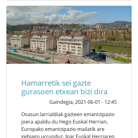
Hamarretik sei gazte
gurasoen etxean bizi dira
Gaindegia,
2021-06-01 - 12:45
Osasun larrialdiak gazteen emantzipazio
joera apaldu du Hego Euskal Herrian,
Europako emantzipazio-mailatik are
gehiago urrunduz. Ipar Euskal Herriaren