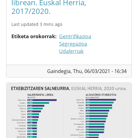
librean. Euskal Herria,
2017/2020.
Last updated 3 mins ago
Etiketa orokorrak
Gentrifikazioa
Segregazioa
Udalerriak
Gaindegia,
Thu, 06/03/2021 - 16:34