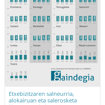
Etxebizitzaren salneurria,
alokairuan eta salerosketa