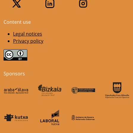
Content use
Legal notices
Privacy policy
Sponsors