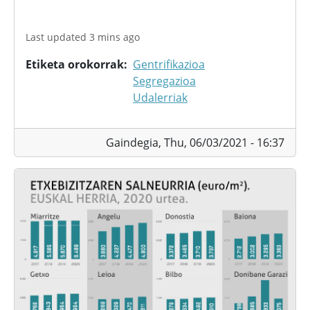
Last updated 3 mins ago
Etiketa orokorrak
Gentrifikazioa
Segregazioa
Udalerriak
Gaindegia,
Thu, 06/03/2021 - 16:37