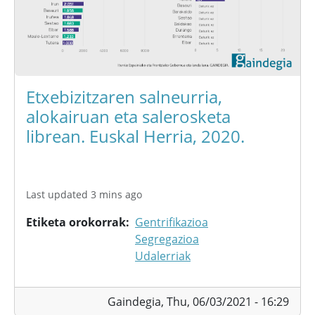
Etxebizitzaren salneurria,
alokairuan eta salerosketa
librean. Euskal Herria, 2020.
Last updated 3 mins ago
Etiketa orokorrak
Gentrifikazioa
Segregazioa
Udalerriak
Gaindegia,
Thu, 06/03/2021 - 16:29