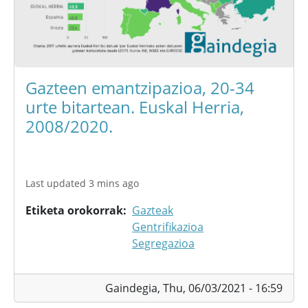
Gazteen emantzipazioa, 20-34
urte bitartean. Euskal Herria,
2008/2020.
Last updated 3 mins ago
Etiketa orokorrak
Gazteak
Gentrifikazioa
Segregazioa
Gaindegia,
Thu, 06/03/2021 - 16:59