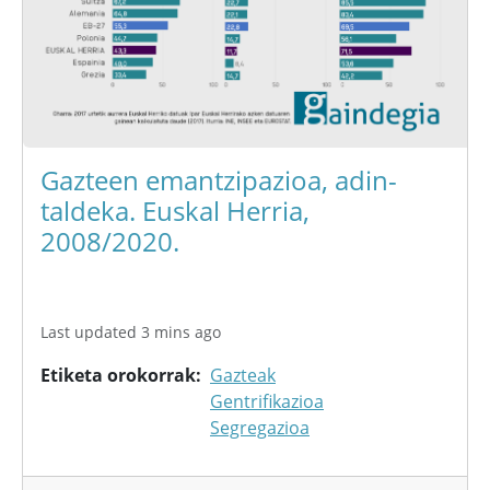
Gazteen emantzipazioa, adin-
taldeka. Euskal Herria,
2008/2020.
Last updated 3 mins ago
Etiketa orokorrak
Gazteak
Gentrifikazioa
Segregazioa