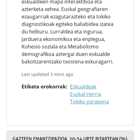
eskualdeen mapa interaktiboa eta
azterketa xehea. Euskal geografiaren
ezaugarriak ezagutarazteko eta tokiko
diagnostikoak egiteko baliabidea izatea
du helburu. Lurraldea eta ingurua,
Jarduera ekonomikoa eta enplegua,
Kohesio soziala eta Metabolismo
demografikoa aztergai duen eskualde
bakoitzarentzako txostena eskuragarri.
Last updated 3 mins ago
Etiketa orokorrak
Eskualdeak
Euskal Herria
Tokiko garapena