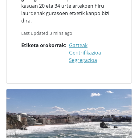
kasuan 20 eta 34 urte artekoen hiru
laurdenak gurasoen etxetik kanpo bizi
dira.
Last updated 3 mins ago
Etiketa orokorrak
Gazteak
Gentrifikazioa
Segregazioa