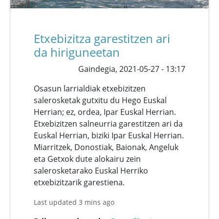
Etxebizitza garestitzen ari
da hiriguneetan
Gaindegia,
2021-05-27 - 13:17
Osasun larrialdiak etxebizitzen
salerosketak gutxitu du Hego Euskal
Herrian; ez, ordea, Ipar Euskal Herrian.
Etxebizitzen salneurria garestitzen ari da
Euskal Herrian, biziki Ipar Euskal Herrian.
Miarritzek, Donostiak, Baionak, Angeluk
eta Getxok dute alokairu zein
salerosketarako Euskal Herriko
etxebizitzarik garestiena.
Last updated 3 mins ago