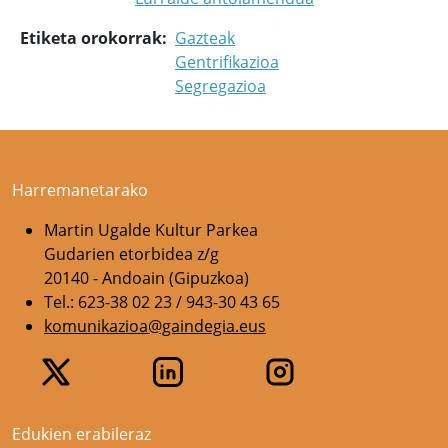
Etiketa orokorrak
Gazteak
Gentrifikazioa
Segregazioa
Harremanetarako
Martin Ugalde Kultur Parkea
Gudarien etorbidea z/g
20140 - Andoain (Gipuzkoa)
Tel.: 623-38 02 23 / 943-30 43 65
komunikazioa@gaindegia.eus
Edukien erabileraz