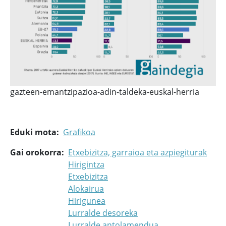
gazteen-emantzipazioa-adin-taldeka-euskal-herria
Eduki mota
Grafikoa
Gai orokorra
Etxebizitza, garraioa eta azpiegiturak
Hirigintza
Etxebizitza
Alokairua
Hirigunea
Lurralde desoreka
Lurralde antolamendua