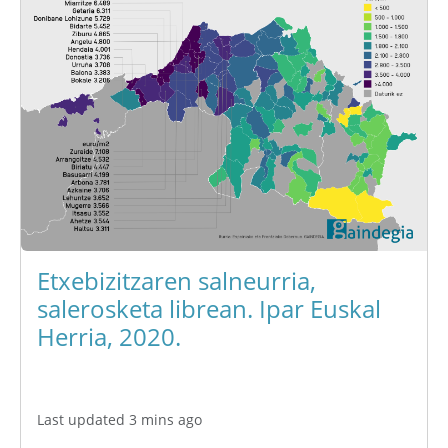
Etxebizitzaren salneurria,
salerosketa librean. Ipar Euskal
Herria, 2020.
Last updated 3 mins ago