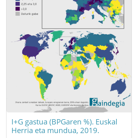
I+G gastua (BPGaren %). Euskal
Herria eta mundua, 2019.