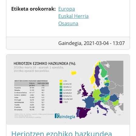
Etiketa orokorrak
Europa
Euskal Herria
Osasuna
Gaindegia,
2021-03-04 - 13:07
Heriotzen ezohiko hazkundea