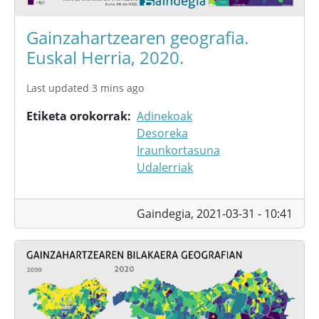
Gainzahartzearen geografia.
Euskal Herria, 2020.
Last updated 3 mins ago
Etiketa orokorrak
Adinekoak
Desoreka
Iraunkortasuna
Udalerriak
Gaindegia,
2021-03-31 - 10:41