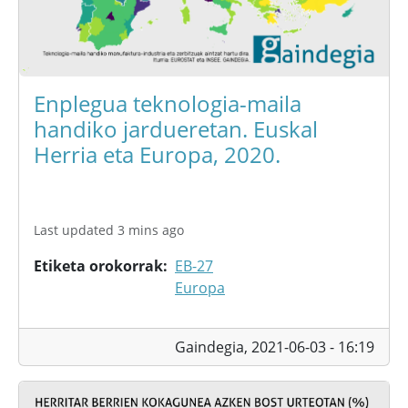
Enplegua teknologia-maila
handiko jardueretan. Euskal
Herria eta Europa, 2020.
Last updated 3 mins ago
Etiketa orokorrak
EB-27
Europa
Gaindegia,
2021-06-03 - 16:19