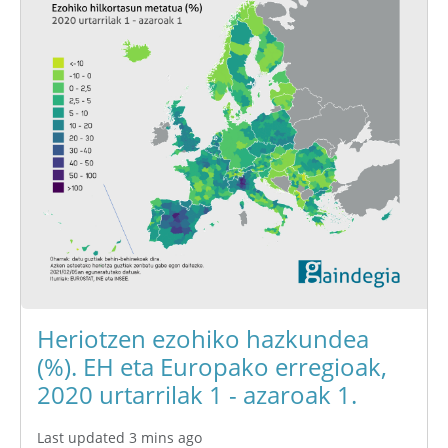
Heriotzen ezohiko hazkundea
(%). EH eta Europako erregioak,
2020 urtarrilak 1 - azaroak 1.
Last updated 3 mins ago