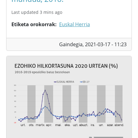
Last updated 3 mins ago
Etiketa orokorrak
Euskal Herria
Gaindegia,
2021-03-17 - 11:23