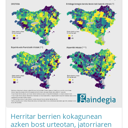
Herritar berrien kokagunean
azken bost urteotan, jatorriaren