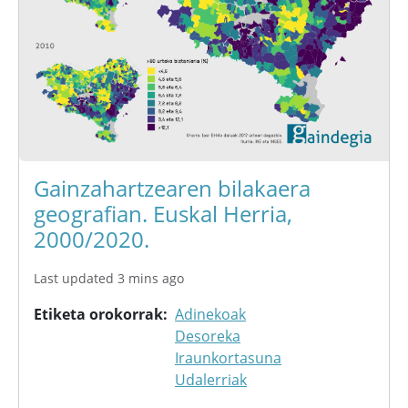
Gainzahartzearen bilakaera
geografian. Euskal Herria,
2000/2020.
Last updated 3 mins ago
Etiketa orokorrak
Adinekoak
Desoreka
Iraunkortasuna
Udalerriak