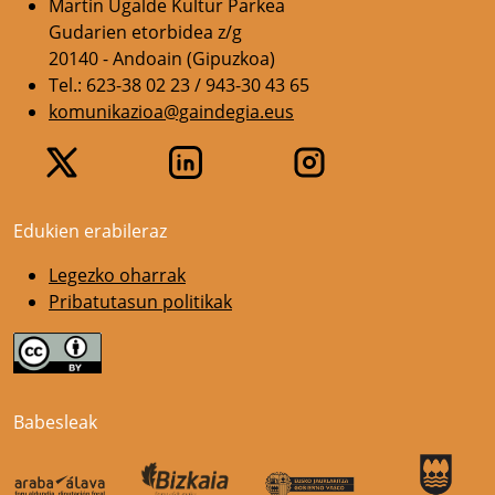
Martin Ugalde Kultur Parkea
Gudarien etorbidea z/g
20140 - Andoain (Gipuzkoa)
Tel.: 623-38 02 23 / 943-30 43 65
komunikazioa@gaindegia.eus
Edukien erabileraz
Legezko oharrak
Pribatutasun politikak
Babesleak