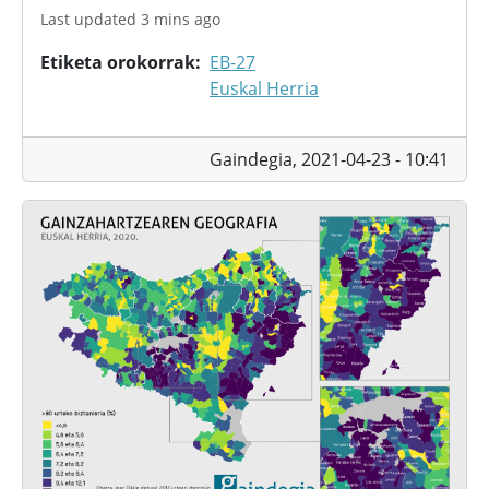
Last updated 3 mins ago
Etiketa orokorrak
EB-27
Euskal Herria
Gaindegia,
2021-04-23 - 10:41