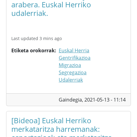
arabera. Euskal Herriko
udalerriak.
Last updated 3 mins ago
Etiketa orokorrak
Euskal Herria
Gentrifikazioa
Migrazioa
Segregazioa
Udalerriak
Gaindegia,
2021-05-13 - 11:14
[Bideoa] Euskal Herriko
merkataritza harremanak: