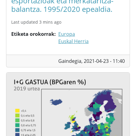
esportazioak eta merkataritza-
balantza. 1995/2020 epealdia.
Last updated 3 mins ago
Etiketa orokorrak
Europa
Euskal Herria
Gaindegia,
2021-04-23 - 11:40