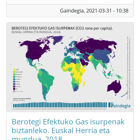
Gaindegia,
2021-03-31 - 10:38
Berotegi Efektuko Gas isurpenak
biztanleko. Euskal Herria eta
mundua, 2018.