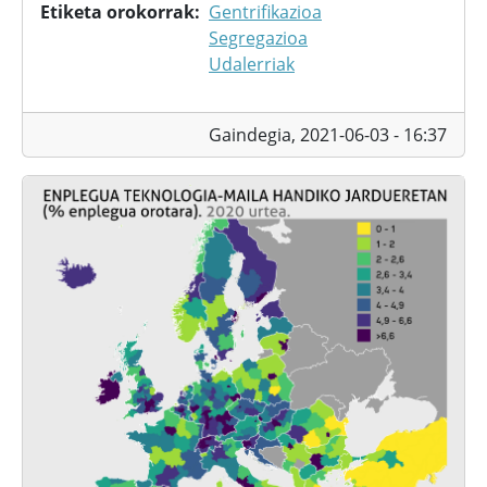
Etiketa orokorrak
Gentrifikazioa
Segregazioa
Udalerriak
Gaindegia,
2021-06-03 - 16:37