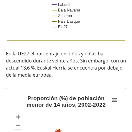
Laburdi
Baja Navarra
Zuberoa
Pais Basque
EU27
End of interactive chart.
En la UE27 el porcentaje de niños y niñas ha
descendido durante veinte años. Sin embargo, con un
actual 13,6 %, Euskal Herria se encuentra por debajo
de la media europea.
Proporción (%) de población menor de 14 años, 2002-
Proporción (%) de población
menor de 14 años, 2002-2022
Map of unspecified region with 1 data series.
View as data table, Proporción (%) de población men