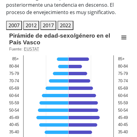
posteriormente una tendencia en descenso. El
proceso de envejecimiento es muy significativo.
2007
2012
2017
2022
Pirámide de edad-sexo/género en el País Vasco
Pirámide de edad-sexo/género en el
País Vasco
Bar chart with 2 data series.
Fuente:
EUSTAT
Fuente: EUSTAT
85+
85+
View as data table, Pirámide de edad-sexo/género en el
80-84
80-84
The chart has 2 X axes displaying Age(hombres), and Age
75-79
75-79
The chart has 1 Y axis displaying Porcentaje población. 
70-74
70-74
65-69
65-69
60-64
60-64
55-59
55-59
50-54
50-54
45-49
45-49
40-45
40-45
35-40
35-40