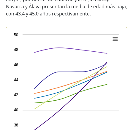
Navarra y Álava presentan la media de edad más baja,
con 43,4 y 45,0 años respectivamente.
Chart
50
Line chart with 7 lines.
48
View as data table, Chart
The chart has 1 X axis displaying categories.
46
The chart has 1 Y axis displaying values. Data ranges
44
42
40
38