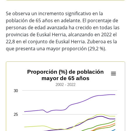
Se observa un incremento significativo en la
población de 65 años en adelante. El porcentaje de
personas de edad avanzada ha crecido en todas las
provincias de Euskal Herria, alcanzando en 2022 el
22,8 en el conjunto de Euskal Herria. Zuberoa es la
que presenta una mayor proporción (29,2 %).
Proporción (%) de población mayor de 65 años
Proporción (%) de población
mayor de 65 años
Line chart with 9 lines.
2002 - 2022
2002 - 2022
30
View as data table, Proporción (%) de población may
The chart has 1 X axis displaying categories.
The chart has 1 Y axis displaying values. Data range
25