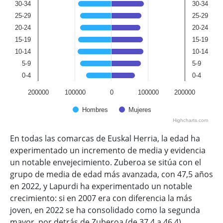
30-34
30-34
25-29
25-29
20-24
20-24
15-19
15-19
10-14
10-14
5-9
5-9
0-4
0-4
200000
100000
0
100000
200000
Hombres
Mujeres
Highcharts.com
End of interactive chart.
En todas las comarcas de Euskal Herria, la edad ha
experimentado un incremento de media y evidencia
un notable envejecimiento. Zuberoa se sitúa con el
grupo de media de edad más avanzada, con 47,5 años
en 2022, y Lapurdi ha experimentado un notable
crecimiento: si en 2007 era con diferencia la más
joven, en 2022 se ha consolidado como la segunda
mayor, por detrás de Zuberoa (de 37,4 a 46,4).