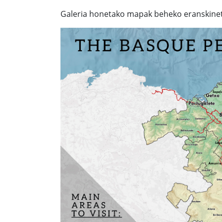
Galeria honetako mapak beheko eranskinet