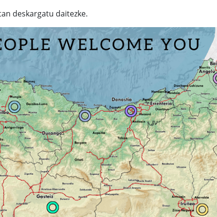
an deskargatu daitezke.