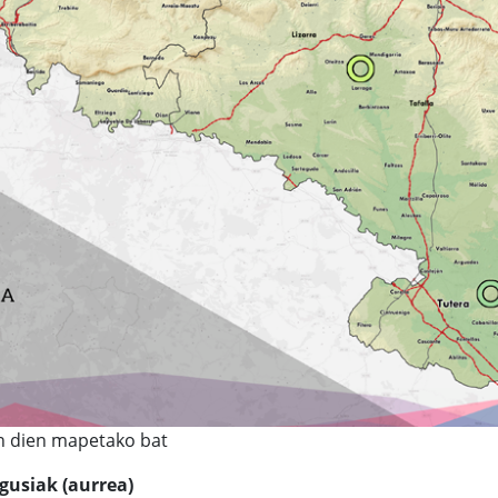
en dien mapetako bat
gusiak (aurrea)