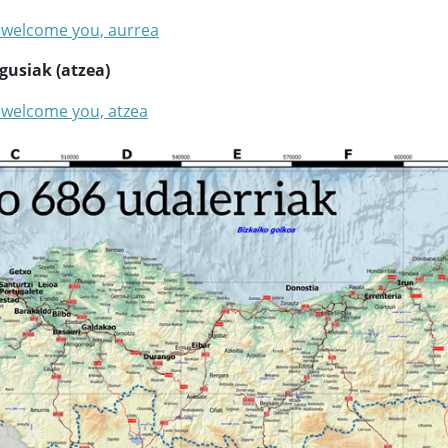
gusiak (atzea)