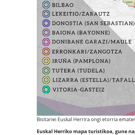
Bisitariei Euskal Herrira ongi etorria emat
Euskal Herriko mapa turistikoa, gune na