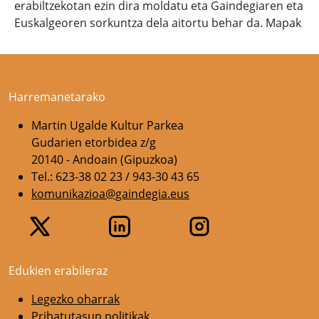
erabiltzekotan ezin dira moldatu eta Gaindegiaren eta
Euskalgeoren sorkuntza dela aitortu behar da. Mapak
Harremanetarako
Martin Ugalde Kultur Parkea
Gudarien etorbidea z/g
20140 - Andoain (Gipuzkoa)
Tel.: 623-38 02 23 / 943-30 43 65
komunikazioa@gaindegia.eus
Edukien erabileraz
Legezko oharrak
Pribatutasun politikak