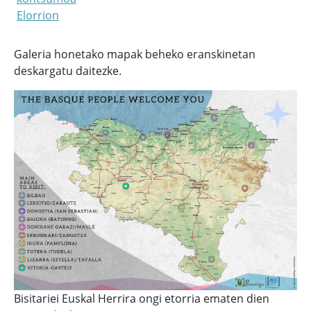
Elorrion
Galeria honetako mapak beheko eranskinetan
deskargatu daitezke.
Bisitariei Euskal Herrira ongi etorria ematen dien