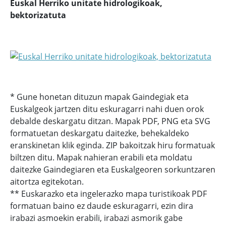
Euskal Herriko unitate hidrologikoak,
bektorizatuta
* Gune honetan dituzun mapak Gaindegiak eta
Euskalgeok jartzen ditu eskuragarri nahi duen orok
debalde deskargatu ditzan. Mapak PDF, PNG eta SVG
formatuetan deskargatu daitezke, behekaldeko
eranskinetan klik eginda. ZIP bakoitzak hiru formatuak
biltzen ditu. Mapak nahieran erabili eta moldatu
daitezke Gaindegiaren eta Euskalgeoren sorkuntzaren
aitortza egitekotan.
** Euskarazko eta ingelerazko mapa turistikoak PDF
formatuan baino ez daude eskuragarri, ezin dira
irabazi asmoekin erabili, irabazi asmorik gabe