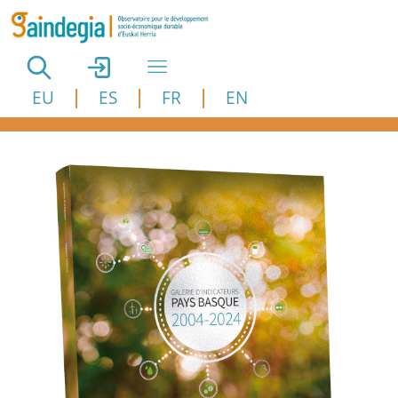
Aller au contenu principal
EU
ES
FR
EN