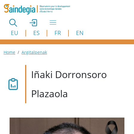
Aller au contenu principal
EU
ES
FR
EN
Fil d'Ariane
Home
Argitalpenak
Iñaki Dorronsoro
Plazaola