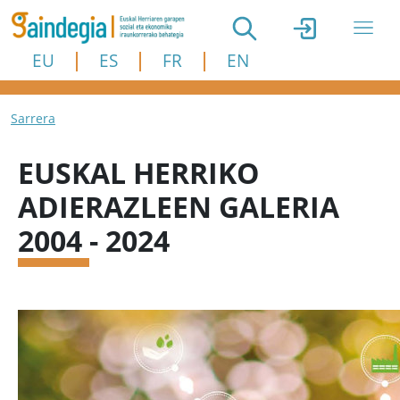
Skip to main content
EU
ES
FR
EN
Breadcrumb
Sarrera
EUSKAL HERRIKO
ADIERAZLEEN GALERIA
2004 - 2024