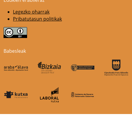
Legezko oharrak
Pribatutasun politikak
Babesleak