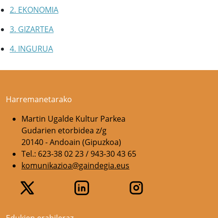
2. EKONOMIA
3. GIZARTEA
4. INGURUA
Harremanetarako
Martin Ugalde Kultur Parkea
Gudarien etorbidea z/g
20140 - Andoain (Gipuzkoa)
Tel.: 623-38 02 23 / 943-30 43 65
komunikazioa@gaindegia.eus
Edukien erabileraz