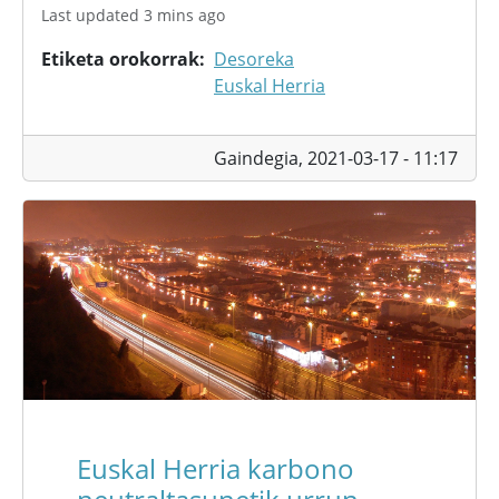
Last updated 3 mins ago
Etiketa orokorrak
Desoreka
Euskal Herria
Gaindegia,
2021-03-17 - 11:17
Euskal Herria karbono