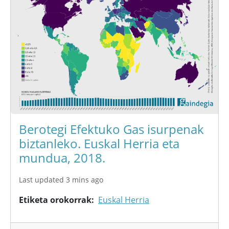
Berotegi Efektuko Gas isurpenak
biztanleko. Euskal Herria eta
mundua, 2018.
Last updated 3 mins ago
Etiketa orokorrak
Euskal Herria