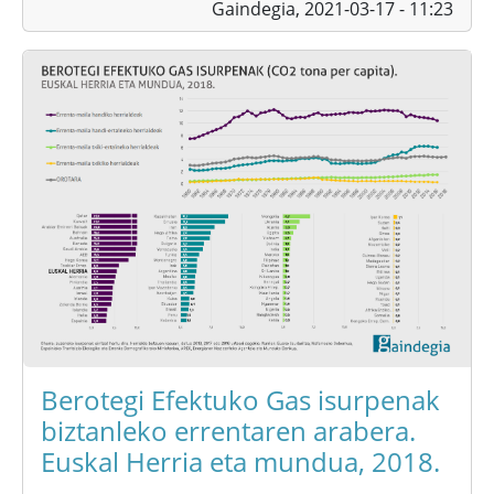
Gaindegia,
2021-03-17 - 11:23
Berotegi Efektuko Gas isurpenak
biztanleko errentaren arabera.
Euskal Herria eta mundua, 2018.