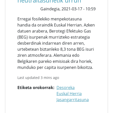
neutraltasunetik urrun
Gaindegia,
2021-03-17 - 10:59
Erregai fosilekiko menpekotasuna
handia da oraindik Euskal Herrian. Azken
datuen arabera, Berotegi Efektuko Gas
(BEG) isurpenak murrizteko estrategia
desberdinak indarrean diren arren,
urtebetean biztanleko 8,3 tona BEG isuri
ziren atmosferara. Alemania edo
Belgikaren pareko emisioak dira horiek,
munduko per capita isurpenen bikoitza.
Last updated 3 mins ago
Etiketa orokorrak
Desoreka
Euskal Herria
Jasangarritasuna