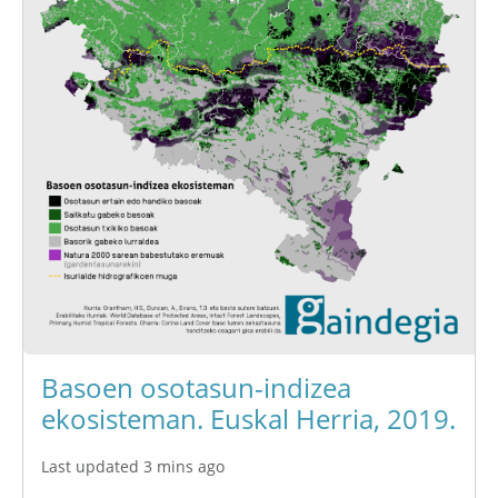
Basoen osotasun-indizea
ekosisteman. Euskal Herria, 2019.
Last updated 3 mins ago