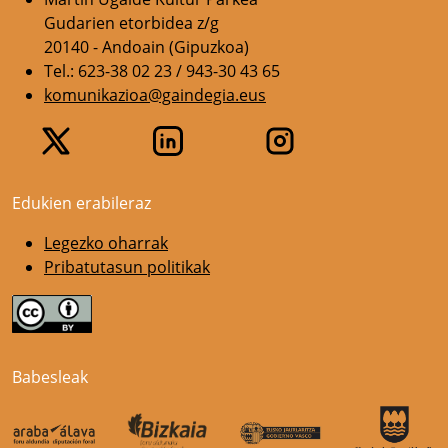
Gudarien etorbidea z/g
20140 - Andoain (Gipuzkoa)
Tel.: 623-38 02 23 / 943-30 43 65
komunikazioa@gaindegia.eus
Edukien erabileraz
Legezko oharrak
Pribatutasun politikak
Babesleak