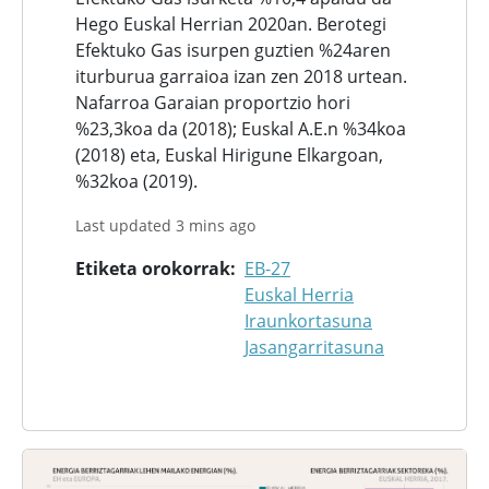
Hego Euskal Herrian 2020an. Berotegi
Efektuko Gas isurpen guztien %24aren
iturburua garraioa izan zen 2018 urtean.
Nafarroa Garaian proportzio hori
%23,3koa da (2018); Euskal A.E.n %34koa
(2018) eta, Euskal Hirigune Elkargoan,
%32koa (2019).
Last updated 3 mins ago
Etiketa orokorrak
EB-27
Euskal Herria
Iraunkortasuna
Jasangarritasuna