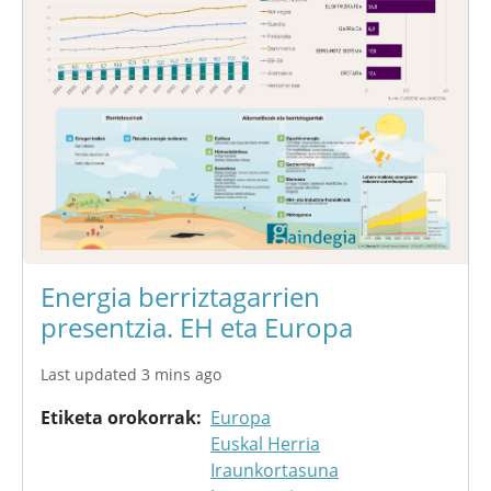
Energia berriztagarrien
presentzia. EH eta Europa
Last updated 3 mins ago
Etiketa orokorrak
Europa
Euskal Herria
Iraunkortasuna