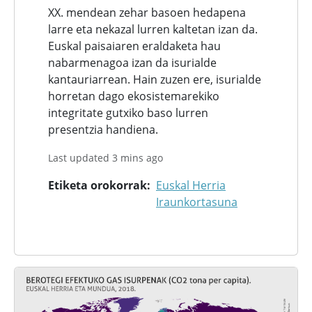
XX. mendean zehar basoen hedapena
larre eta nekazal lurren kaltetan izan da.
Euskal paisaiaren eraldaketa hau
nabarmenagoa izan da isurialde
kantauriarrean. Hain zuzen ere, isurialde
horretan dago ekosistemarekiko
integritate gutxiko baso lurren
presentzia handiena.
Last updated 3 mins ago
Etiketa orokorrak
Euskal Herria
Iraunkortasuna