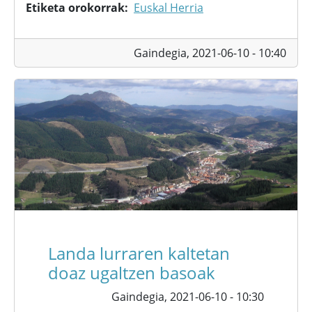
Etiketa orokorrak
Euskal Herria
Gaindegia,
2021-06-10 - 10:40
Landa lurraren kaltetan
doaz ugaltzen basoak
Gaindegia,
2021-06-10 - 10:30