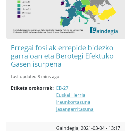
Erregai fosilak errepide bidezko
garraioan eta Berotegi Efektuko
Gasen isurpena
Last updated 3 mins ago
Etiketa orokorrak
EB-27
Euskal Herria
Iraunkortasuna
Jasangarritasuna
Gaindegia,
2021-03-04 - 13:17