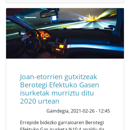
Joan-etorrien gutxitzeak
Berotegi Efektuko Gasen
isurketak murriztu ditu
2020 urtean
Gaindegia,
2021-02-26 - 12:45
Errepide bidezko garraioaren Berotegi
Efektuko Gas isurketa %10,4 apaldu da