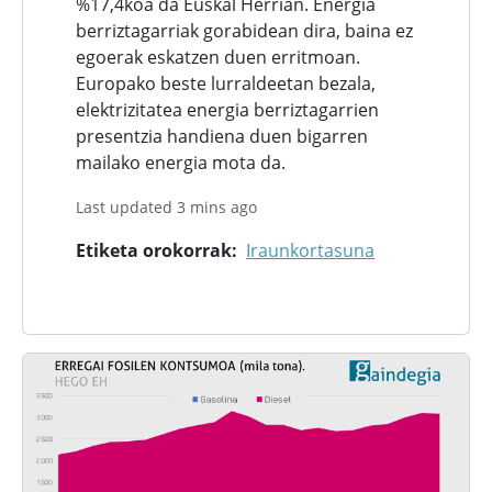
%17,4koa da Euskal Herrian. Energia
berriztagarriak gorabidean dira, baina ez
egoerak eskatzen duen erritmoan.
Europako beste lurraldeetan bezala,
elektrizitatea energia berriztagarrien
presentzia handiena duen bigarren
mailako energia mota da.
Last updated 3 mins ago
Etiketa orokorrak
Iraunkortasuna