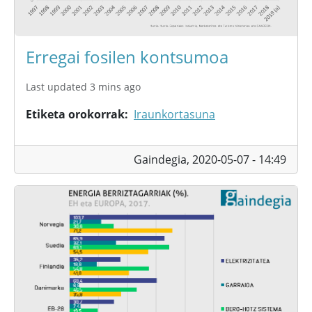
Erregai fosilen kontsumoa
Last updated 3 mins ago
Etiketa orokorrak
Iraunkortasuna
Gaindegia,
2020-05-07 - 14:49