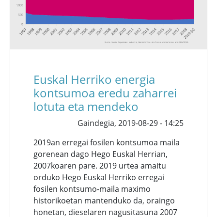
Euskal Herriko energia
kontsumoa eredu zaharrei
lotuta eta mendeko
Gaindegia,
2019-08-29 - 14:25
2019an erregai fosilen kontsumoa maila
gorenean dago Hego Euskal Herrian,
2007koaren pare. 2019 urtea amaitu
orduko Hego Euskal Herriko erregai
fosilen kontsumo-maila maximo
historikoetan mantenduko da, oraingo
honetan, dieselaren nagusitasuna 2007