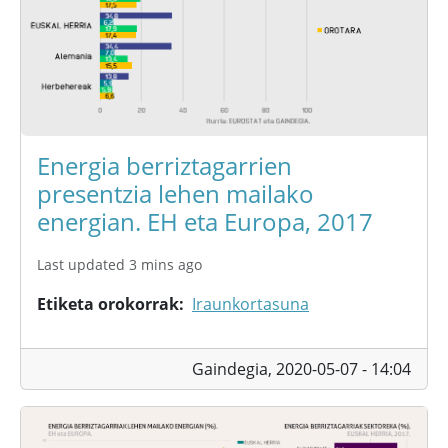
Energia berriztagarrien
presentzia lehen mailako
energian. EH eta Europa, 2017
Last updated 3 mins ago
Etiketa orokorrak
Iraunkortasuna
Gaindegia,
2020-05-07 - 14:04