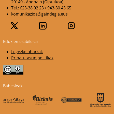
20140 - Andoain (Gipuzkoa)
Tel.: 623-38 02 23 / 943-30 43 65
komunikazioa@gaindegia.eus
Edukien erabileraz
Legezko oharrak
Pribatutasun politikak
Babesleak