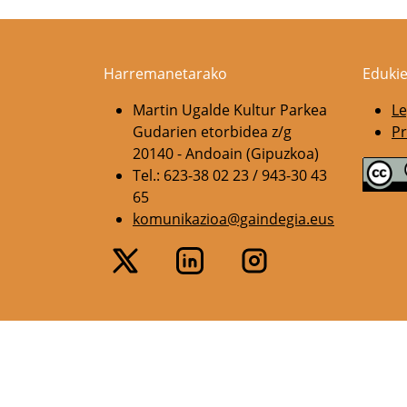
Harremanetarako
Edukie
Martin Ugalde Kultur Parkea
Le
Gudarien etorbidea z/g
Pr
20140 - Andoain (Gipuzkoa)
Tel.: 623-38 02 23 / 943-30 43
65
komunikazioa@gaindegia.eus