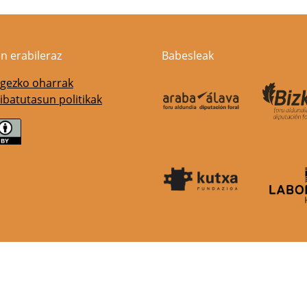
n erabileraz
Babesleak
gezko oharrak
ibatutasun politikak