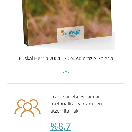
Euskal Herria 2004 - 2024 Adierazle Galeria
Frantziar eta espainiar
nazionalitatea ez duten
atzerritarrak
%8,7