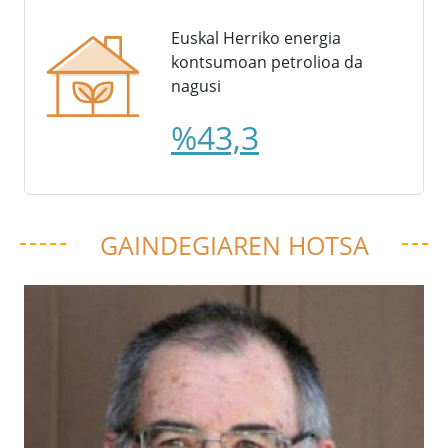
Euskal Herriko energia
kontsumoan petrolioa da
nagusi
%43,3
GAINDEGIAREN HOTSA