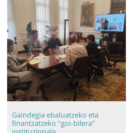
Gaindegia ebaluatzeko eta
finantzatzeko "goi-bilera"
instituzionala