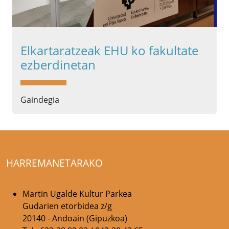
Elkartaratzeak EHU ko fakultate
ezberdinetan
Gaindegia
HARREMANETARAKO
Martin Ugalde Kultur Parkea
Gudarien etorbidea z/g
20140 - Andoain (Gipuzkoa)