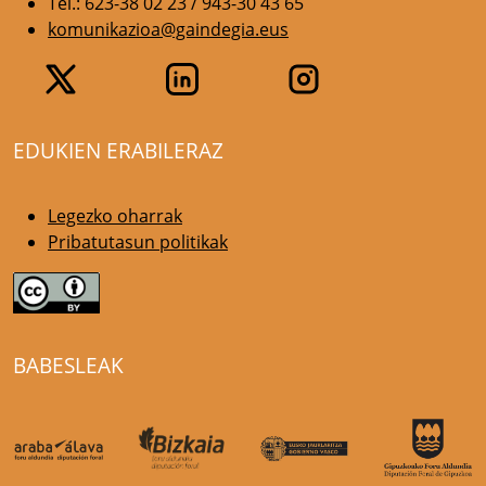
Tel.: 623-38 02 23 / 943-30 43 65
komunikazioa@gaindegia.eus
EDUKIEN ERABILERAZ
Legezko oharrak
Pribatutasun politikak
BABESLEAK