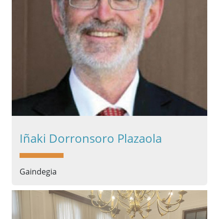
Iñaki Dorronsoro Plazaola
Gaindegia