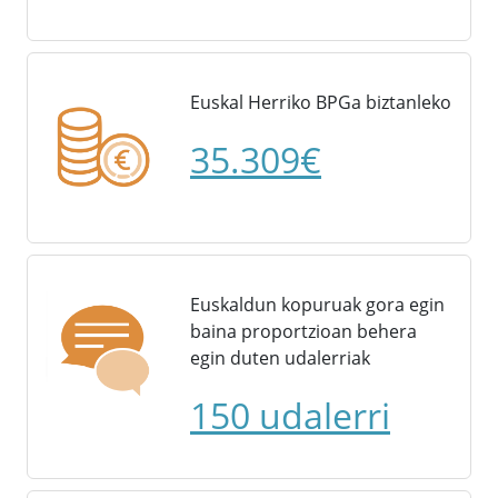
Euskal Herriko BPGa biztanleko
35.309€
Euskaldun kopuruak gora egin
baina proportzioan behera
egin duten udalerriak
150 udalerri