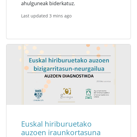
ahulguneak biderkatuz.
Last updated 3 mins ago
Euskal hiriburuetako
auzoen iraunkortasuna