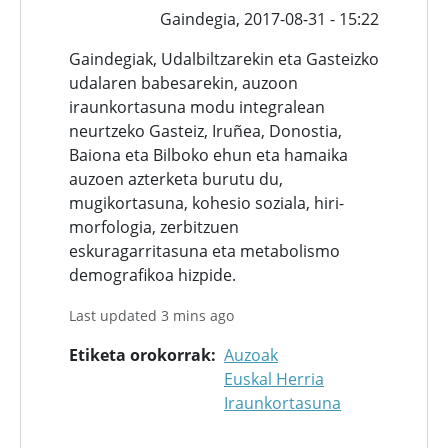
Gaindegia,
2017-08-31 - 15:22
Gaindegiak, Udalbiltzarekin eta Gasteizko
udalaren babesarekin, auzoon
iraunkortasuna modu integralean
neurtzeko Gasteiz, Iruñea, Donostia,
Baiona eta Bilboko ehun eta hamaika
auzoen azterketa burutu du,
mugikortasuna, kohesio soziala, hiri-
morfologia, zerbitzuen
eskuragarritasuna eta metabolismo
demografikoa hizpide.
Last updated 3 mins ago
Etiketa orokorrak
Auzoak
Euskal Herria
Iraunkortasuna