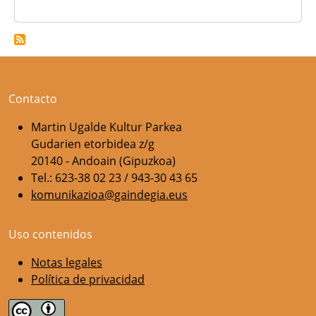
Contacto
Martin Ugalde Kultur Parkea
Gudarien etorbidea z/g
20140 - Andoain (Gipuzkoa)
Tel.: 623-38 02 23 / 943-30 43 65
komunikazioa@gaindegia.eus
Uso contenidos
Notas legales
Política de privacidad