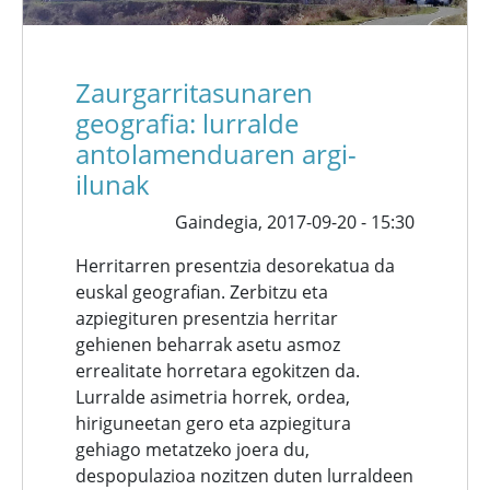
Zaurgarritasunaren
geografia: lurralde
antolamenduaren argi-
ilunak
Gaindegia,
2017-09-20 - 15:30
Herritarren presentzia desorekatua da
euskal geografian. Zerbitzu eta
azpiegituren presentzia herritar
gehienen beharrak asetu asmoz
errealitate horretara egokitzen da.
Lurralde asimetria horrek, ordea,
hiriguneetan gero eta azpiegitura
gehiago metatzeko joera du,
despopulazioa nozitzen duten lurraldeen