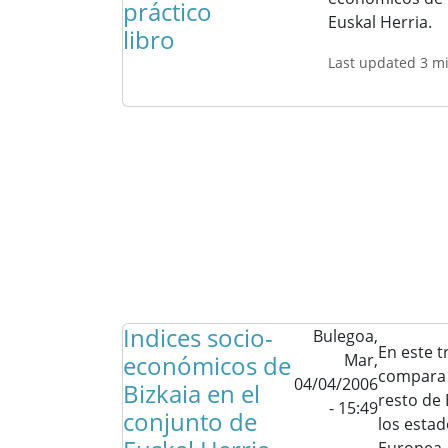
práctico
Euskal Herria.
libro
Last updated 3 m
Indices socio-
Bulegoa,
En este t
económicos de
Mar,
compara 
04/04/2006
Bizkaia en el
resto de 
- 15:49
conjunto de
los estad