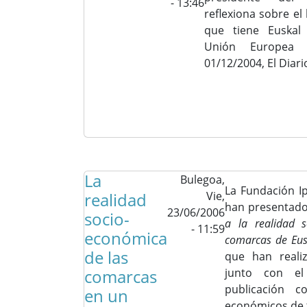
- 13:46
reflexiona sobre el 
que tiene Euskal
Unión Europea 
01/12/2004, El Diari
La
Bulegoa,
La Fundación I
realidad
Vie,
han presentado
23/06/2006
socio-
a la realidad s
- 11:59
económica
comarcas de Eus
de las
que han reali
comarcas
junto con e
publicación c
en un
económicos de 