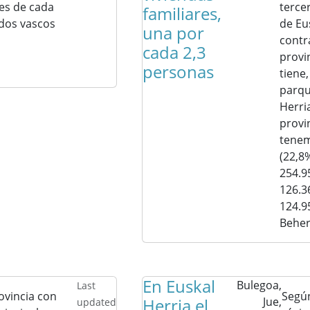
res de cada
terce
familiares,
dos vascos
de Eus
una por
contr
cada 2,3
provi
personas
tiene,
parqu
Herri
provi
tenem
(22,8
254.9
126.3
124.9
Beher
En Euskal
Bulegoa,
Last
ovincia con
Según
Herria el
Jue,
updated