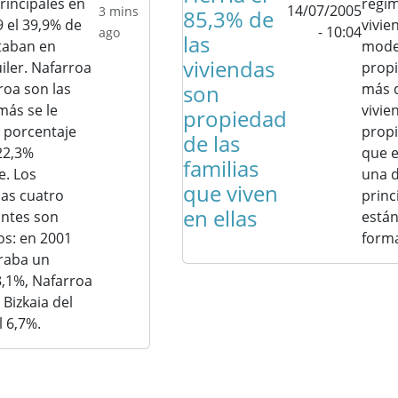
rincipales en
régim
14/07/2005
3 mins
85,3% de
9 el 39,9% de
vivie
- 10:04
ago
las
staban en
model
viviendas
iler. Nafarroa
propi
oa son las
son
más d
más se le
vivie
propiedad
 porcentaje
propi
de las
 22,3%
que e
familias
e. Los
una d
que viven
las cuatro
princ
en ellas
antes son
están
s: en 2001
forma
traba un
8,1%, Nafarroa
 Bizkaia del
l 6,7%.