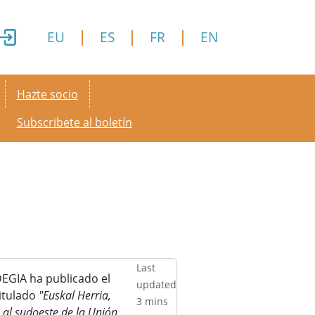
EU
ES
FR
EN
Secondary menu
Hazte socio
Subscribete al boletín
Last
EGIA ha publicado el
updated
titulado
"Euskal Herria,
3 mins
 al sudoeste de la Unión