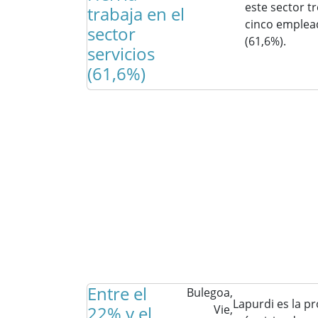
este sector t
trabaja en el
cinco emplea
sector
(61,6%).
servicios
(61,6%)
Entre el
Bulegoa,
Lapurdi es la pr
22% y el
Vie,