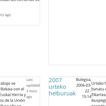
ins ago
2007
Bulegoa,
Last
rabajo se
Urteko 
urteko
2006-03-
updated
Bizkaia con el
banatu 
22 -
3 mins
helburuak
Euskal Herria y
Elkartea
15:14
ago
os de la Unión
ikuspegi