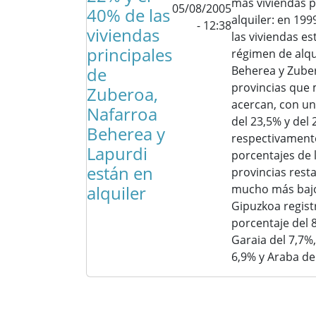
más viviendas p
05/08/2005
40% de las
alquiler: en 199
- 12:38
viviendas
las viviendas e
principales
régimen de alqu
de
Beherea y Zuber
provincias que 
Zuberoa,
acercan, con un
Nafarroa
del 23,5% y del
Beherea y
respectivament
Lapurdi
porcentajes de 
están en
provincias rest
alquiler
mucho más bajo
Gipuzkoa regis
porcentaje del 
Garaia del 7,7%,
6,9% y Araba de