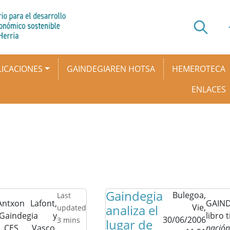
ICACIONES
GAINDEGIAREN HOTSA
HEMEROTECA
ENLACES
Gaindegia
Bulegoa,
Last
Antxon Lafont,
GAIND
analiza el
Vie,
updated
aindegia y
libro 
30/06/2006
3 mins
lugar de
 CES Vasco,
nación