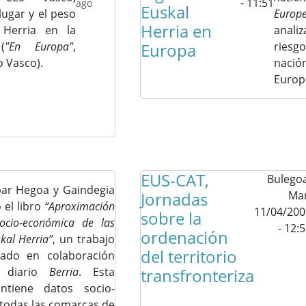
- 11:51
ago
Euskal
lugar y el peso
Europ
Herria en
 Herria en la
analiz
(
"En Europa"
,
Europa
riesg
o Vasco).
nación
Europ
EUS-CAT,
Bulegoa
par Hegoa y Gaindegia
Jornadas
Mar
 el libro
“Aproximación
11/04/200
sobre la
ocio-económica de las
- 12:
ordenación
kal Herria”
, un trabajo
del territorio
zado en colaboración
l diario
Berria
. Esta
transfronteriza
ontiene datos socio-
todas las comarcas de