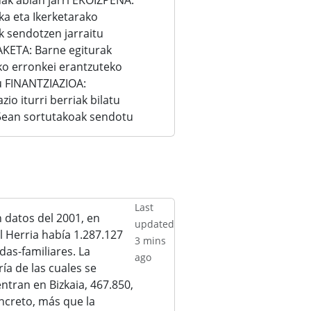
ak abian jarri EKOIZPENA:
ika eta Ikerketarako
k sendotzen jarraitu
KETA: Barne egiturak
ko erronkei erantzuteko
u FINANTZIAZIOA:
azio iturri berriak bilatu
5ean sortutakoak sendotu
Last
 datos del 2001, en
updated
l Herria había 1.287.127
3 mins
das-familiares. La
ago
ía de las cuales se
ntran en Bizkaia, 467.850,
ncreto, más que la