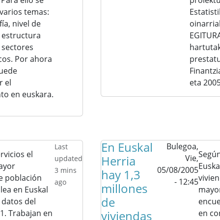
Para ello se
proiektu
varios temas:
Estatist
a, nivel de
oinarria
 estructura
EGITURA
y sectores
hartuta
os. Por ahora
prestat
puede
Finantzi
 el
eta 200
o en euskara.
En Euskal
Bulegoa,
Last
rvicios el
Según
Herria
Vie,
updated
ayor
Euska
05/08/2005
3 mins
hay 1,3
e población
vivien
- 12:45
ago
millones
ea en Euskal
mayor
de
 datos del
encue
1. Trabajan en
viviendas
en co