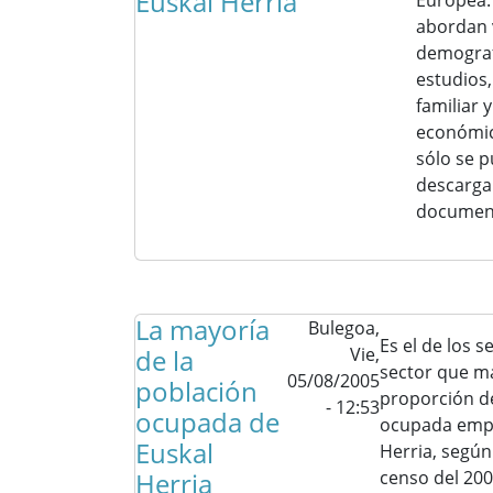
Euskal Herria
Europea. 
abordan 
demografí
estudios,
familiar 
económic
sólo se 
descargar
document
La mayoría
Bulegoa,
Es el de los se
de la
Vie,
sector que m
05/08/2005
población
proporción d
- 12:53
ocupada de
ocupada empl
Euskal
Herria, según
Herria
censo del 200