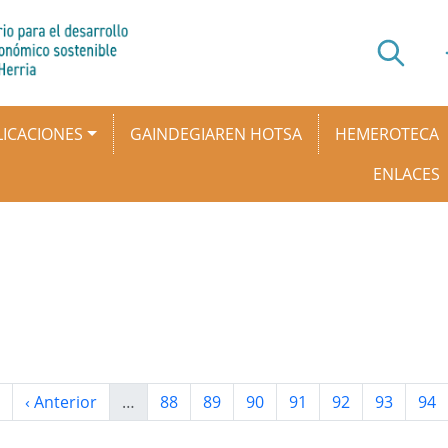
ICACIONES
GAINDEGIAREN HOTSA
HEMEROTECA
ENLACES
ágina
Página anterior
Página
Página
Página
Página
Página
Página
Pág
‹ Anterior
…
88
89
90
91
92
93
94