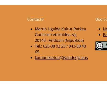
Contacto
Uso c
Martin Ugalde Kultur Parkea
No
Gudarien etorbidea z/g
Po
20140 - Andoain (Gipuzkoa)
Tel.: 623-38 02 23 / 943-30 43
65
komunikazioa@gaindegia.eus