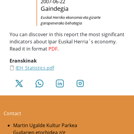
2007-06-22
Gaindegia
Euskal Herriko ekonomia eta gizarte
garapenerako behategia
You can discover in this report the most significant
indicators about Ipar Euskal Herria´s economy.
Read it in format
PDF
.
Eranskinak
IEH_Statistics.pdf
Contact
Martin Ugalde Kultur Parkea
Gudarien etorbidea z/g