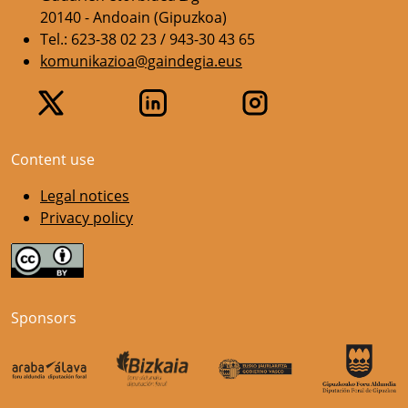
20140 - Andoain (Gipuzkoa)
Tel.: 623-38 02 23 / 943-30 43 65
komunikazioa@gaindegia.eus
Content use
Legal notices
Privacy policy
Sponsors