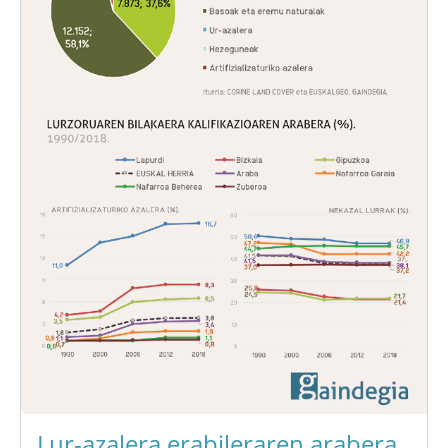
Lur-azalera erabileraren arabera