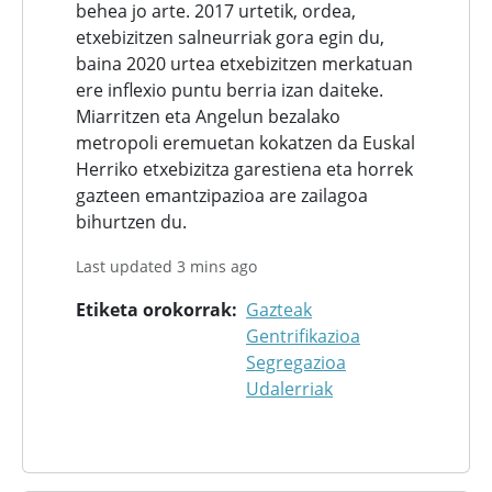
behea jo arte. 2017 urtetik, ordea,
etxebizitzen salneurriak gora egin du,
baina 2020 urtea etxebizitzen merkatuan
ere inflexio puntu berria izan daiteke.
Miarritzen eta Angelun bezalako
metropoli eremuetan kokatzen da Euskal
Herriko etxebizitza garestiena eta horrek
gazteen emantzipazioa are zailagoa
bihurtzen du.
Last updated 3 mins ago
Etiketa orokorrak
Gazteak
Gentrifikazioa
Segregazioa
Udalerriak