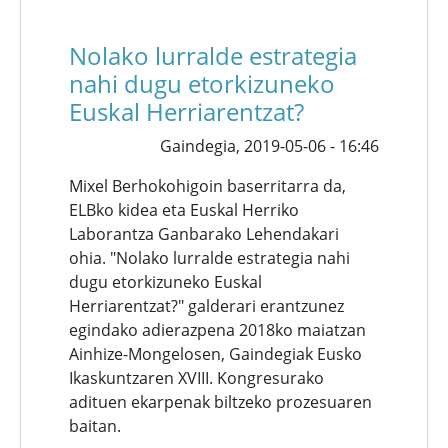
Nolako lurralde estrategia
nahi dugu etorkizuneko
Euskal Herriarentzat?
Gaindegia,
2019-05-06 - 16:46
Mixel Berhokohigoin baserritarra da,
ELBko kidea eta Euskal Herriko
Laborantza Ganbarako Lehendakari
ohia. "Nolako lurralde estrategia nahi
dugu etorkizuneko Euskal
Herriarentzat?" galderari erantzunez
egindako adierazpena 2018ko maiatzan
Ainhize-Mongelosen, Gaindegiak Eusko
Ikaskuntzaren XVIII. Kongresurako
adituen ekarpenak biltzeko prozesuaren
baitan.