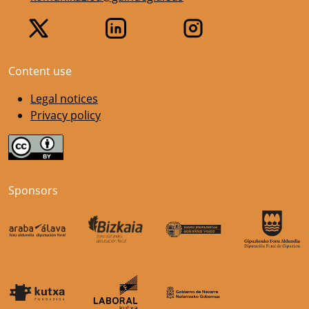
Content use
Legal notices
Privacy policy
Sponsors