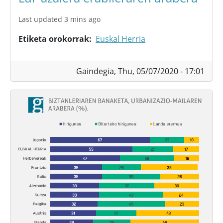
Last updated 3 mins ago
Etiketa orokorrak
Euskal Herria
Gaindegia,
Thu, 05/07/2020 - 17:01