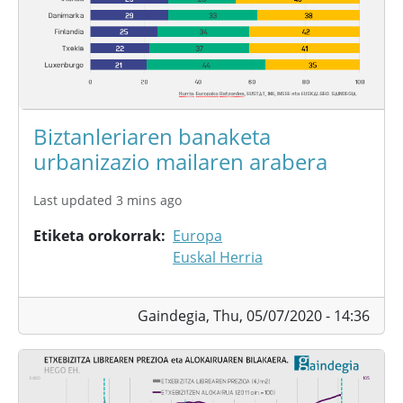
Biztanleriaren banaketa
urbanizazio mailaren arabera
Last updated 3 mins ago
Etiketa orokorrak
Europa
Euskal Herria
Gaindegia,
Thu, 05/07/2020 - 14:36