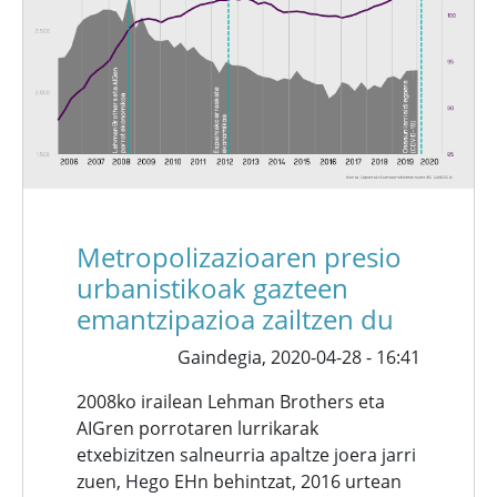
Metropolizazioaren presio
urbanistikoak gazteen
emantzipazioa zailtzen du
Gaindegia,
2020-04-28 - 16:41
2008ko irailean Lehman Brothers eta
AIGren porrotaren lurrikarak
etxebizitzen salneurria apaltze joera jarri
zuen, Hego EHn behintzat, 2016 urtean