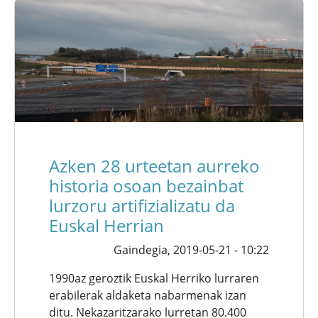
Azken 28 urteetan aurreko
historia osoan bezainbat
lurzoru artifizializatu da
Euskal Herrian
Gaindegia,
2019-05-21 - 10:22
1990az geroztik Euskal Herriko lurraren
erabilerak aldaketa nabarmenak izan
ditu. Nekazaritzarako lurretan 80.400