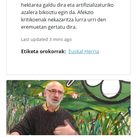
hektarea galdu dira eta artifizializaturiko
azalera bikoiztu egin da. Afekzio
kritikoenak nekazaritza lurra urri den
eremuetan gertatu dira.
Last updated 3 mins ago
Etiketa orokorrak
Euskal Herria