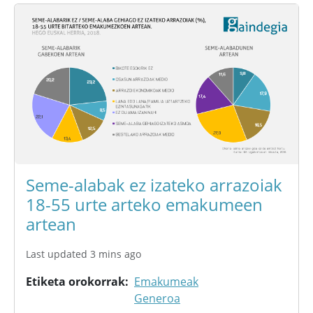
Seme-alabak ez izateko arrazoiak
18-55 urte arteko emakumeen
artean
Last updated 3 mins ago
Etiketa orokorrak
Emakumeak
Generoa