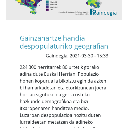
Gainzahartze handia
despopulaturiko geografian
Gaindegia,
2021-03-30 - 15:33
224.300 herritarrek 80 urtetik gorako
adina dute Euskal Herrian. Populazio
honen kopurua ia bikoiztu egin da azken
bi hamarkadetan eta etorkizunean joera
hori areagotuko da gerra osteko
hazkunde demografikoa eta bizi-
itxaropenaren handitzea medio.
Luzaroan despopulazioa nozitu duten
lurraldeetan metatzen da adineko