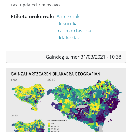
Last updated 3 mins ago
Etiketa orokorrak
Adinekoak
Desoreka
Iraunkortasuna
Udalerriak
Gaindegia,
mer 31/03/2021 - 10:38