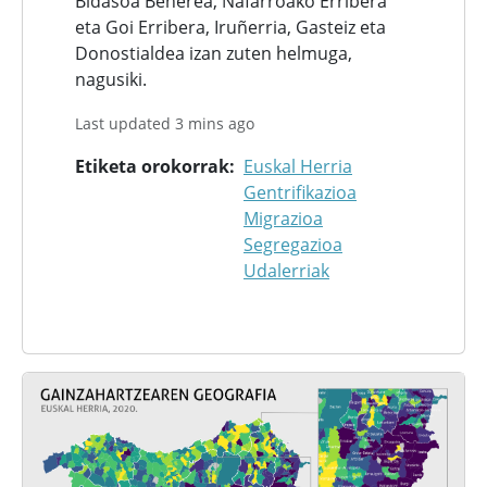
Bidasoa Beherea, Nafarroako Erribera
eta Goi Erribera, Iruñerria, Gasteiz eta
Donostialdea izan zuten helmuga,
nagusiki.
Last updated 3 mins ago
Etiketa orokorrak
Euskal Herria
Gentrifikazioa
Migrazioa
Segregazioa
Udalerriak