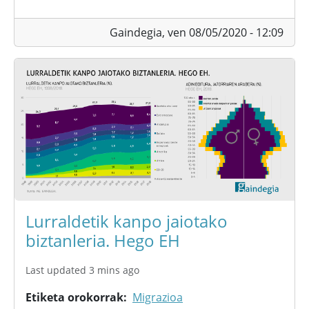
Gaindegia,
ven 08/05/2020 - 12:09
Lurraldetik kanpo jaiotako
biztanleria. Hego EH
Last updated 3 mins ago
Etiketa orokorrak
Migrazioa