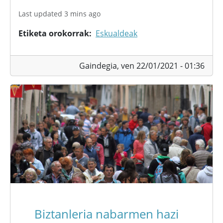
Last updated 3 mins ago
Etiketa orokorrak
Eskualdeak
Gaindegia,
ven 22/01/2021 - 01:36
Biztanleria nabarmen hazi