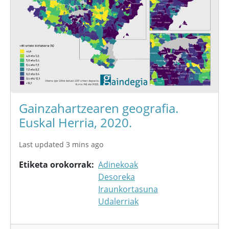
Gainzahartzearen geografia.
Euskal Herria, 2020.
Last updated 3 mins ago
Etiketa orokorrak
Adinekoak
Desoreka
Iraunkortasuna
Udalerriak