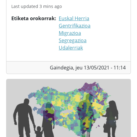
Last updated 3 mins ago
Etiketa orokorrak
Euskal Herria
Gentrifikazioa
Migrazioa
Segregazioa
Udalerriak
Gaindegia,
jeu 13/05/2021 - 11:14