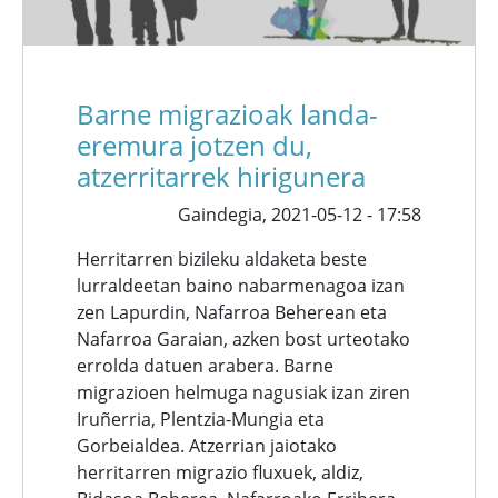
Barne migrazioak landa-
eremura jotzen du,
atzerritarrek hirigunera
Gaindegia,
2021-05-12 - 17:58
Herritarren bizileku aldaketa beste
lurraldeetan baino nabarmenagoa izan
zen Lapurdin, Nafarroa Beherean eta
Nafarroa Garaian, azken bost urteotako
errolda datuen arabera. Barne
migrazioen helmuga nagusiak izan ziren
Iruñerria, Plentzia-Mungia eta
Gorbeialdea. Atzerrian jaiotako
herritarren migrazio fluxuek, aldiz,