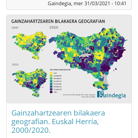
Gaindegia,
mer 31/03/2021 - 10:41
Gainzahartzearen bilakaera
geografian. Euskal Herria,
2000/2020.