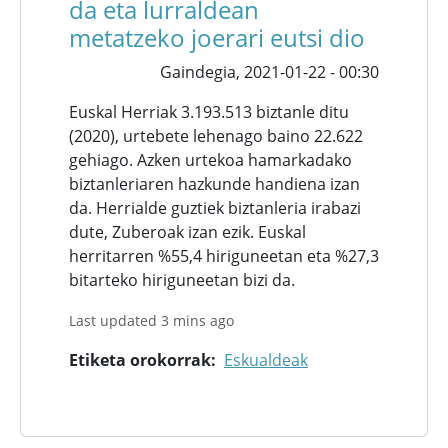
da eta lurraldean
metatzeko joerari eutsi dio
Gaindegia,
2021-01-22 - 00:30
Euskal Herriak 3.193.513 biztanle ditu
(2020), urtebete lehenago baino 22.622
gehiago. Azken urtekoa hamarkadako
biztanleriaren hazkunde handiena izan
da. Herrialde guztiek biztanleria irabazi
dute, Zuberoak izan ezik. Euskal
herritarren %55,4 hiriguneetan eta %27,3
bitarteko hiriguneetan bizi da.
Last updated 3 mins ago
Etiketa orokorrak
Eskualdeak