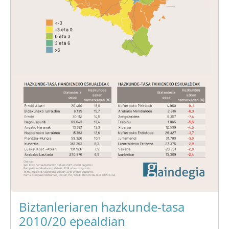
Biztanleriaren hazkunde-tasa
2010/20 epealdian