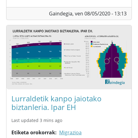
Gaindegia,
ven 08/05/2020 - 13:13
Lurraldetik kanpo jaiotako
biztanleria. Ipar EH
Last updated 3 mins ago
Etiketa orokorrak
Migrazioa