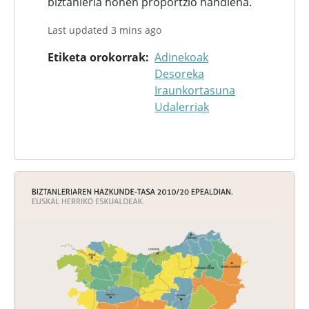
biztanleria honen proportzio handiena.
Last updated 3 mins ago
Etiketa orokorrak
Adinekoak
Desoreka
Iraunkortasuna
Udalerriak