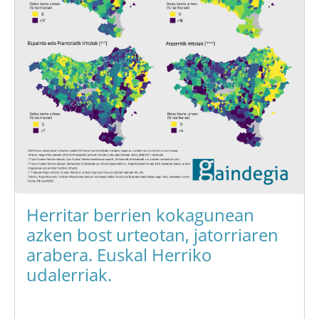
Herritar berrien kokagunean
azken bost urteotan, jatorriaren
arabera. Euskal Herriko
udalerriak.