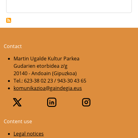
Contact
Martin Ugalde Kultur Parkea
Gudarien etorbidea z/g
20140 - Andoain (Gipuzkoa)
Tel.: 623-38 02 23 / 943-30 43 65
komunikazioa@gaindegia.eus
Content use
Legal notices