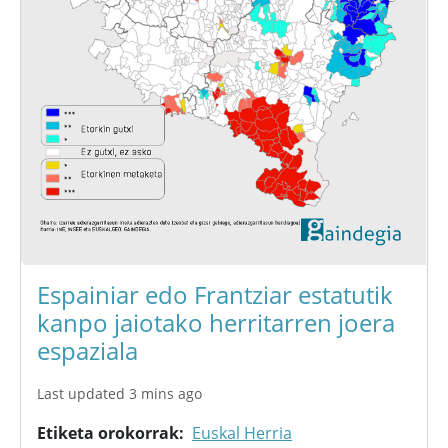
Espainiar edo Frantziar estatutik
kanpo jaiotako herritarren joera
espaziala
Last updated 3 mins ago
Etiketa orokorrak
Euskal Herria