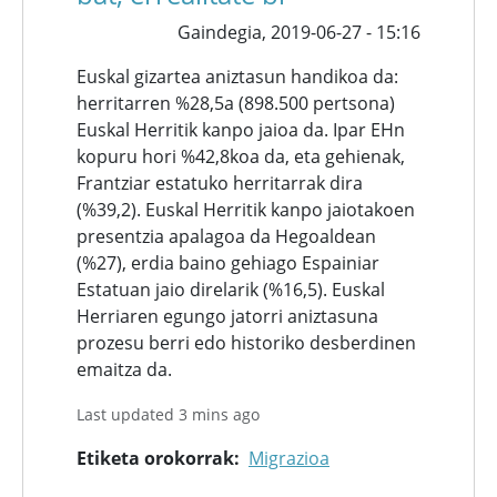
Gaindegia,
2019-06-27 - 15:16
Euskal gizartea aniztasun handikoa da:
herritarren %28,5a (898.500 pertsona)
Euskal Herritik kanpo jaioa da. Ipar EHn
kopuru hori %42,8koa da, eta gehienak,
Frantziar estatuko herritarrak dira
(%39,2). Euskal Herritik kanpo jaiotakoen
presentzia apalagoa da Hegoaldean
(%27), erdia baino gehiago Espainiar
Estatuan jaio direlarik (%16,5). Euskal
Herriaren egungo jatorri aniztasuna
prozesu berri edo historiko desberdinen
emaitza da.
Last updated 3 mins ago
Etiketa orokorrak
Migrazioa