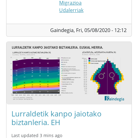
Migrazioa
Udalerriak
Gaindegia,
Fri, 05/08/2020 - 12:12
Lurraldetik kanpo jaiotako
biztanleria. EH
Last updated 3 mins ago