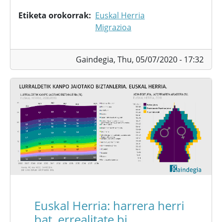
Etiketa orokorrak
Euskal Herria
Migrazioa
Gaindegia,
Thu, 05/07/2020 - 17:32
Euskal Herria: harrera herri
bat, errealitate bi