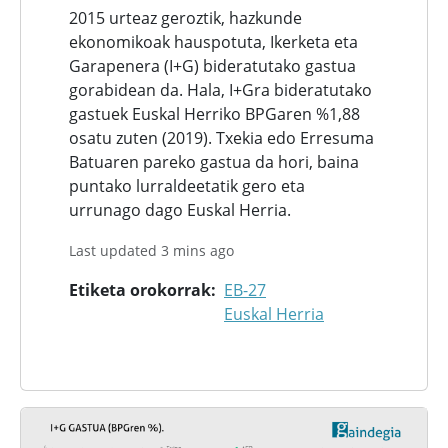
2015 urteaz geroztik, hazkunde
ekonomikoak hauspotuta, Ikerketa eta
Garapenera (I+G) bideratutako gastua
gorabidean da. Hala, I+Gra bideratutako
gastuek Euskal Herriko BPGaren %1,88
osatu zuten (2019). Txekia edo Erresuma
Batuaren pareko gastua da hori, baina
puntako lurraldeetatik gero eta
urrunago dago Euskal Herria.
Last updated 3 mins ago
Etiketa orokorrak
EB-27
Euskal Herria