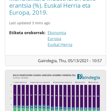
erantsia (%). Euskal Herria eta
Europa, 2019.
Last updated 3 mins ago
Etiketa orokorrak
Ekonomia
Europa
Euskal Herria
Gaindegia,
Thu, 05/13/2021 - 10:57