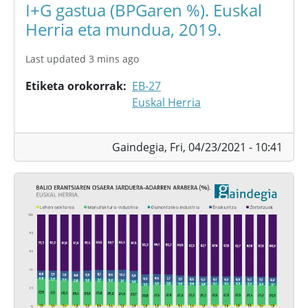
I+G gastua (BPGaren %). Euskal
Herria eta mundua, 2019.
Last updated 3 mins ago
Etiketa orokorrak
EB-27
Euskal Herria
Gaindegia,
Fri, 04/23/2021 - 10:41