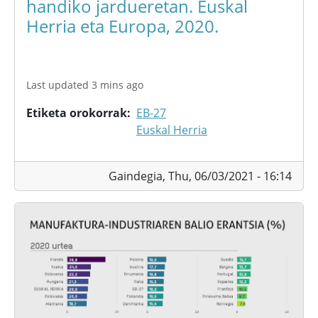
handiko jardueretan. Euskal
Herria eta Europa, 2020.
Last updated 3 mins ago
Etiketa orokorrak
EB-27
Euskal Herria
Gaindegia,
Thu, 06/03/2021 - 16:14