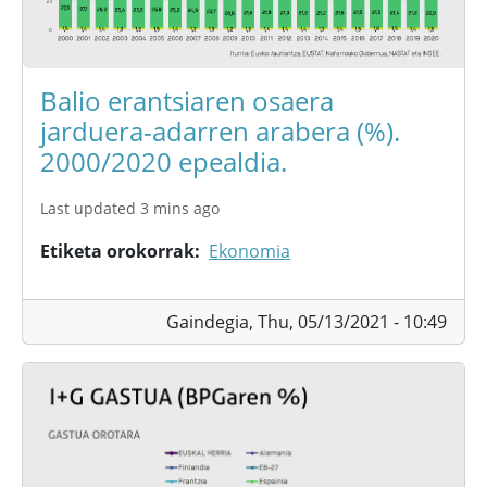
Balio erantsiaren osaera
jarduera-adarren arabera (%).
2000/2020 epealdia.
Last updated 3 mins ago
Etiketa orokorrak
Ekonomia
Gaindegia,
Thu, 05/13/2021 - 10:49