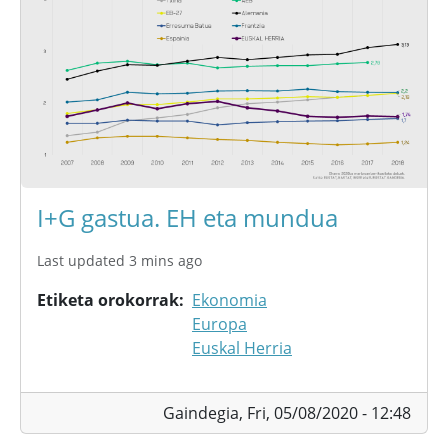
I+G gastua. EH eta mundua
Last updated 3 mins ago
Etiketa orokorrak
Ekonomia
Europa
Euskal Herria
Gaindegia,
Fri, 05/08/2020 - 12:48