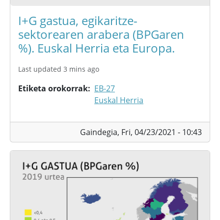
I+G gastua, egikaritze-
sektorearen arabera (BPGaren
%). Euskal Herria eta Europa.
Last updated 3 mins ago
Etiketa orokorrak
EB-27
Euskal Herria
Gaindegia,
Fri, 04/23/2021 - 10:43