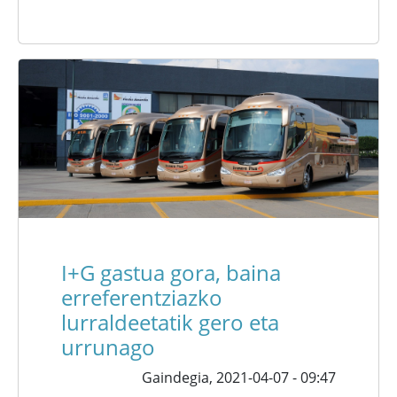
I+G gastua gora, baina
erreferentziazko
lurraldeetatik gero eta
urrunago
Gaindegia,
2021-04-07 - 09:47