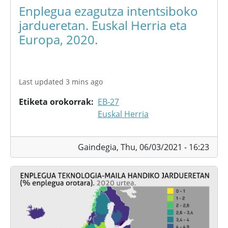
Enplegua ezagutza intentsiboko
jardueretan. Euskal Herria eta
Europa, 2020.
Last updated 3 mins ago
Etiketa orokorrak
EB-27
Euskal Herria
Gaindegia,
Thu, 06/03/2021 - 16:23