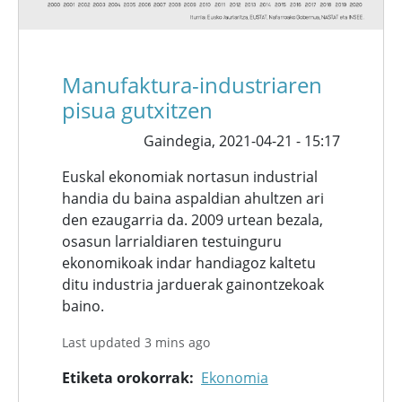
Manufaktura-industriaren
pisua gutxitzen
Gaindegia,
2021-04-21 - 15:17
Euskal ekonomiak nortasun industrial
handia du baina aspaldian ahultzen ari
den ezaugarria da. 2009 urtean bezala,
osasun larrialdiaren testuinguru
ekonomikoak indar handiagoz kaltetu
ditu industria jarduerak gainontzekoak
baino.
Last updated 3 mins ago
Etiketa orokorrak
Ekonomia