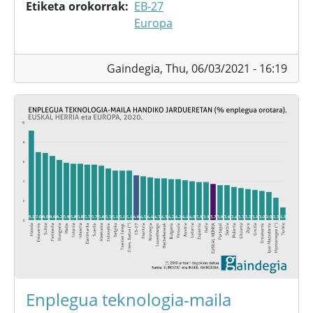
Etiketa orokorrak
EB-27
Europa
Gaindegia,
Thu, 06/03/2021 - 16:19
Enplegua teknologia-maila