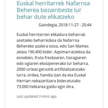
Euskal herritarrek Nafarroa
Beherea bezainbeste lur
behar dute elikatzeko
Gaindegia,
2018-11-27 - 20:44
Euskal herritarren elikadura beharrak
asetzeko beharrezkoa da Nafarroa
Behereko azalera osoa, edo San Mames
zelaia 190.400 bider. Azpimarratzekoa da
esnekien, fruta freskoaren, haragiaren
edo ogiaren ekoizpenerako lur beharra.
2000 urteaz geroztik artifizializatutako
lurra, ordea, handia izan da eta Euskal
Herrian nekazaritzara bideratutako
73.000 hektarea galdu egin dira.
Last updated 3 mins ago