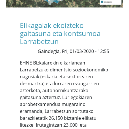
Elikagaiak ekoizteko
gaitasuna eta kontsumoa
Larrabetzun
Gaindegia,
Fri, 01/03/2020 - 12:55
EHNE Bizkaiarekin elkarlanean
Larrabetzuko dimentsio sozioekonomiko
nagusiak (eskaria eta sektorearen
desmartxa) eta lurraren ezaugarrien
azterketa, autohornikuntzarako
gaitasuna aztertuz. Lur egokiaren
aprobetxamendua mugaraino
eramanda, Larrabetzun sortutako
barazkietatik 26.150 biztanle elikatu
litezke, frutagintzan 23.600, eta