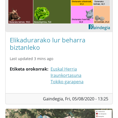
Elikadurarako lur beharra
biztanleko
Last updated 3 mins ago
Etiketa orokorrak
Euskal Herria
Iraunkortasuna
Tokiko garapena
Gaindegia,
Fri, 05/08/2020 - 13:25