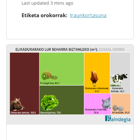
Last updated 3 mins ago
Etiketa orokorrak
Iraunkortasuna