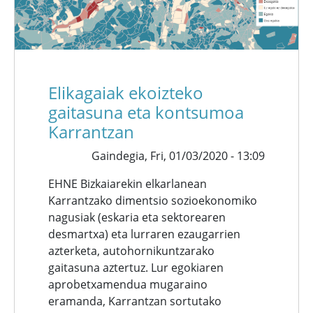
Elikagaiak ekoizteko
gaitasuna eta kontsumoa
Karrantzan
Gaindegia,
Fri, 01/03/2020 - 13:09
EHNE Bizkaiarekin elkarlanean
Karrantzako dimentsio sozioekonomiko
nagusiak (eskaria eta sektorearen
desmartxa) eta lurraren ezaugarrien
azterketa, autohornikuntzarako
gaitasuna aztertuz. Lur egokiaren
aprobetxamendua mugaraino
eramanda, Karrantzan sortutako