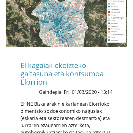
Elikagaiak ekoizteko
gaitasuna eta kontsumoa
Elorrion
Gaindegia,
Fri, 01/03/2020 - 13:14
EHNE Bizkaiarekin elkarlanean Elorrioko
dimentsio sozioekonomiko nagusiak
(eskaria eta sektorearen desmartxa) eta
lurraren ezaugarrien azterketa,
autohornikuntzarako gaitasuna aztertuz.