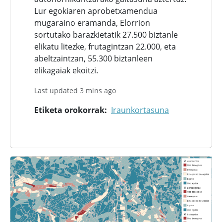
Lur egokiaren aprobetxamendua
mugaraino eramanda, Elorrion
sortutako barazkietatik 27.500 biztanle
elikatu litezke, frutagintzan 22.000, eta
abeltzaintzan, 55.300 biztanleen
elikagaiak ekoitzi.
Last updated 3 mins ago
Etiketa orokorrak
Iraunkortasuna