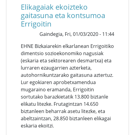
Elikagaiak ekoizteko
gaitasuna eta kontsumoa
Errigoitin
Gaindegia,
Fri, 01/03/2020 - 11:44
EHNE Bizkaiarekin elkarlanean Errigoitiko
dimentsio sozioekonomiko nagusiak
(eskaria eta sektorearen desmartxa) eta
lurraren ezaugarrien azterketa,
autohornikuntzarako gaitasuna aztertuz.
Lur egokiaren aprobetxamendua
mugaraino eramanda, Errigoitin
sortutako barazkietatik 13.800 biztanle
elikatu litezke. Frutagintzan 14.650
biztanleen beharrak asetu litezke, eta
abeltzaintzan, 28.850 biztanleen elikagai
eskaria ekoitzi.