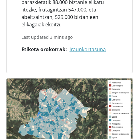
barazkietatik 88.000 biztanle elikatu
litezke, frutagintzan 547.000, eta
abeltzaintzan, 529.000 biztanleen
elikagaiak ekoitzi.
Last updated 3 mins ago
Etiketa orokorrak
Iraunkortasuna