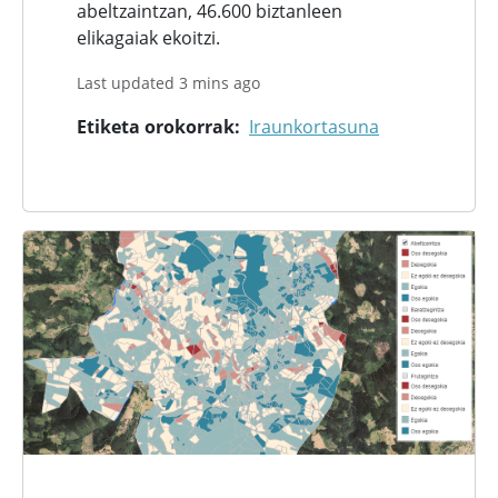
abeltzaintzan, 46.600 biztanleen
elikagaiak ekoitzi.
Last updated 3 mins ago
Etiketa orokorrak
Iraunkortasuna