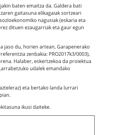
jakin baten emaitza da. Galdera bati
tzaren gaitasuna elikagaiak sortzeari
sozioekonomiko nagusiak (eskaria eta
rez dituen ezaugarriak eta gaur egun
 jaso du, horien artean, Garapenerako
rreferentzia zenbakia: PRO2017k3/0003),
rena. Halaber, eskertzekoa da proiektua
ta Larrabetzuko udalek emandako
zteleraz) eta bertako landa lurrari
pian.
kitasuna ikusi daiteke.