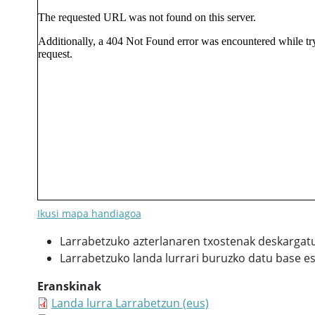
Ikusi mapa handiagoa
Larrabetzuko azterlanaren txostenak deskargat
Larrabetzuko landa lurrari buruzko datu base e
Eranskinak
Landa lurra Larrabetzun (eus)