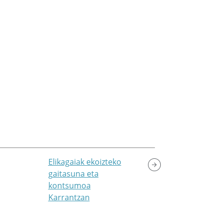
Elikagaiak ekoizteko
gaitasuna eta
kontsumoa
Karrantzan