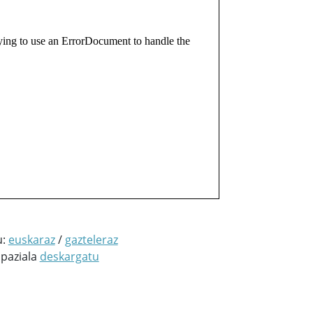
u:
euskaraz
/
gazteleraz
spaziala
deskargatu