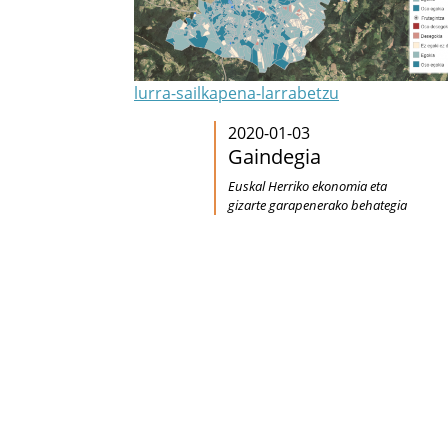
lurra-sailkapena-larrabetzu
2020-01-03
Gaindegia
Euskal Herriko ekonomia eta
gizarte garapenerako behategia