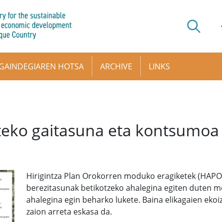
GAINDEGIAREN HOTSA
ARCHIVE
LINKS
zteko gaitasuna eta kontsumoa
Hirigintza Plan Orokorren moduko eragiketek (HAPO
berezitasunak betikotzeko ahalegina egiten duten m
ahalegina egin beharko lukete. Baina elikagaien ekoi
zaion arreta eskasa da.