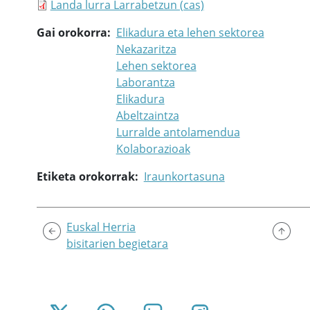
Landa lurra Larrabetzun (cas)
Gai orokorra
Elikadura eta lehen sektorea
Nekazaritza
Lehen sektorea
Laborantza
Elikadura
Abeltzaintza
Lurralde antolamendua
Kolaborazioak
Etiketa orokorrak
Iraunkortasuna
Euskal Herria
bisitarien begietara