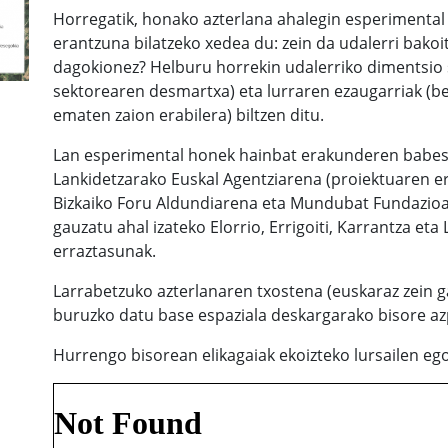
Horregatik, honako azterlana ahalegin esperimental 
erantzuna bilatzeko xedea du: zein da udalerri bakoi
dagokionez? Helburu horrekin udalerriko dimentsio 
sektorearen desmartxa) eta lurraren ezaugarriak (be
ematen zaion erabilera) biltzen ditu.
Lan esperimental honek hainbat erakunderen babesa
Lankidetzarako Euskal Agentziarena (proiektuaren e
Bizkaiko Foru Aldundiarena eta Mundubat Fundazioa
gauzatu ahal izateko Elorrio, Errigoiti, Karrantza e
erraztasunak.
Larrabetzuko azterlanaren txostena (euskaraz zein ga
buruzko datu base espaziala deskargarako bisore az
Hurrengo bisorean elikagaiak ekoizteko lursailen ego