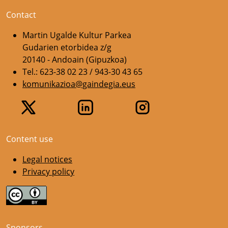
Contact
Martin Ugalde Kultur Parkea
Gudarien etorbidea z/g
20140 - Andoain (Gipuzkoa)
Tel.: 623-38 02 23 / 943-30 43 65
komunikazioa@gaindegia.eus
Content use
Legal notices
Privacy policy
Sponsors