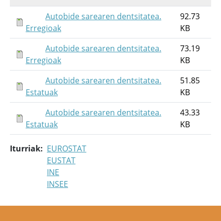
Autobide sarearen dentsitatea.
92.73
Erregioak
KB
Autobide sarearen dentsitatea.
73.19
Erregioak
KB
Autobide sarearen dentsitatea.
51.85
Estatuak
KB
Autobide sarearen dentsitatea.
43.33
Estatuak
KB
Iturriak
EUROSTAT
EUSTAT
INE
INSEE