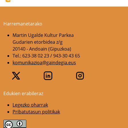
Harremanetarako
Martin Ugalde Kultur Parkea
Gudarien etorbidea z/g
20140 - Andoain (Gipuzkoa)
Tel.: 623-38 02 23 / 943-30 43 65
komunikazioa@gaindegia.eus
Edukien erabileraz
Legezko oharrak
Pribatutasun politikak