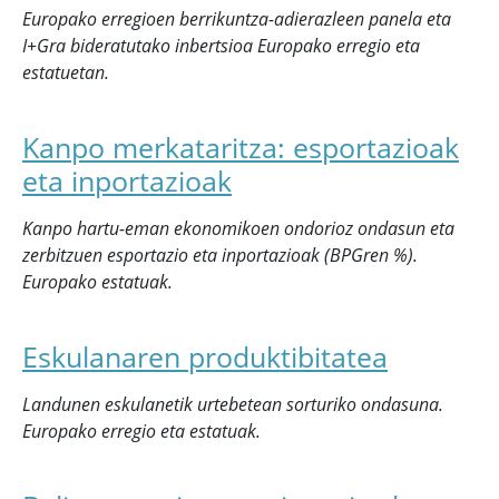
Europako erregioen berrikuntza-adierazleen panela eta
I+Gra bideratutako inbertsioa Europako erregio eta
estatuetan.
Kanpo merkataritza: esportazioak
eta inportazioak
Kanpo hartu-eman ekonomikoen ondorioz ondasun eta
zerbitzuen esportazio eta inportazioak (BPGren %).
Europako estatuak.
Eskulanaren produktibitatea
Landunen eskulanetik urtebetean sorturiko ondasuna.
Europako erregio eta estatuak.