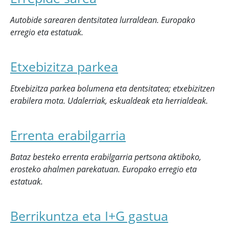
Autobide sarearen dentsitatea lurraldean. Europako
erregio eta estatuak.
Etxebizitza parkea
Etxebizitza parkea bolumena eta dentsitatea; etxebizitzen
erabilera mota. Udalerriak, eskualdeak eta herrialdeak.
Errenta erabilgarria
Bataz besteko errenta erabilgarria pertsona aktiboko,
erosteko ahalmen parekatuan. Europako erregio eta
estatuak.
Berrikuntza eta I+G gastua