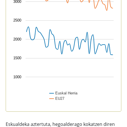
3000
2500
2000
1500
1000
Euskal Herria
EU27
End of interactive chart.
Eskualdeka aztertuta, hegoalderago kokatzen diren