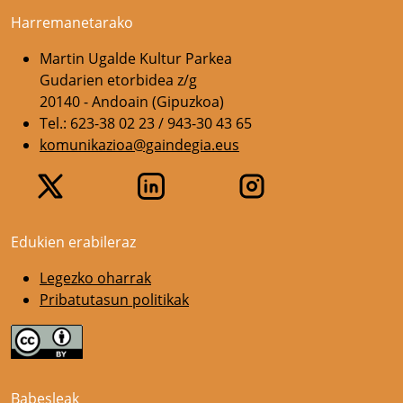
Harremanetarako
Martin Ugalde Kultur Parkea
Gudarien etorbidea z/g
20140 - Andoain (Gipuzkoa)
Tel.: 623-38 02 23 / 943-30 43 65
komunikazioa@gaindegia.eus
Edukien erabileraz
Legezko oharrak
Pribatutasun politikak
Babesleak