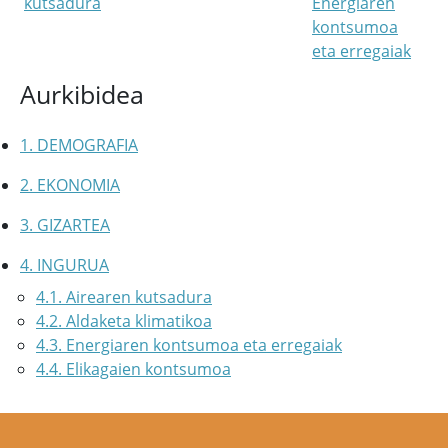
kutsadura
Energiaren
kontsumoa
eta erregaiak
Aurkibidea
1. DEMOGRAFIA
2. EKONOMIA
3. GIZARTEA
4. INGURUA
4.1. Airearen kutsadura
4.2. Aldaketa klimatikoa
4.3. Energiaren kontsumoa eta erregaiak
4.4. Elikagaien kontsumoa