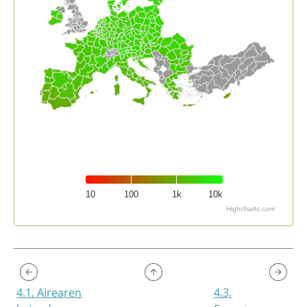
10
100
1k
10k
Highcharts.com
End of interactive chart.
4.1. Airearen
4.3.