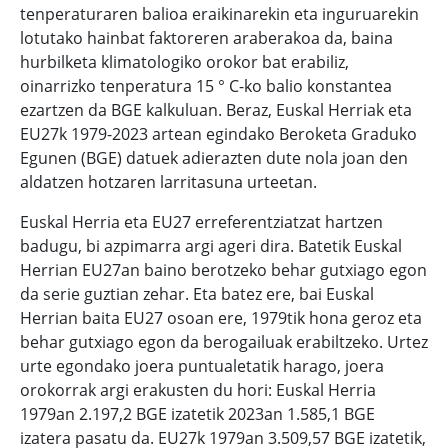
tenperaturaren balioa eraikinarekin eta inguruarekin
lotutako hainbat faktoreren araberakoa da, baina
hurbilketa klimatologiko orokor bat erabiliz,
oinarrizko tenperatura 15 ° C-ko balio konstantea
ezartzen da BGE kalkuluan. Beraz, Euskal Herriak eta
EU27k 1979-2023 artean egindako Beroketa Graduko
Egunen (BGE) datuek adierazten dute nola joan den
aldatzen hotzaren larritasuna urteetan.
Euskal Herria eta EU27 erreferentziatzat hartzen
badugu, bi azpimarra argi ageri dira. Batetik Euskal
Herrian EU27an baino berotzeko behar gutxiago egon
da serie guztian zehar. Eta batez ere, bai Euskal
Herrian baita EU27 osoan ere, 1979tik hona geroz eta
behar gutxiago egon da berogailuak erabiltzeko. Urtez
urte egondako joera puntualetatik harago, joera
orokorrak argi erakusten du hori: Euskal Herria
1979an 2.197,2 BGE izatetik 2023an 1.585,1 BGE
izatera pasatu da. EU27k 1979an 3.509,57 BGE izatetik,