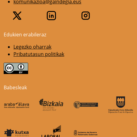
komunikazioa@gaindegia.eus
Edukien erabileraz
Legezko oharrak
Pribatutasun politikak
Babesleak