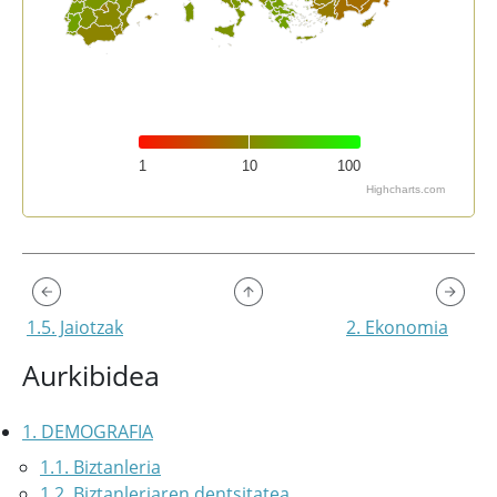
1
10
100
Highcharts.com
End of interactive chart.
1.5. Jaiotzak
2. Ekonomia
Aurkibidea
1. DEMOGRAFIA
1.1. Biztanleria
1.2. Biztanleriaren dentsitatea