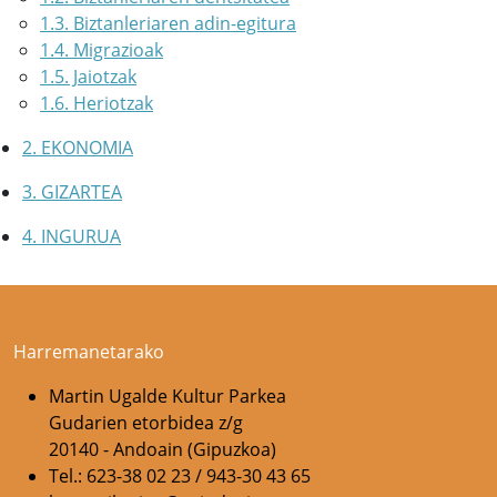
1.3. Biztanleriaren adin-egitura
1.4. Migrazioak
1.5. Jaiotzak
1.6. Heriotzak
2. EKONOMIA
3. GIZARTEA
4. INGURUA
Harremanetarako
Martin Ugalde Kultur Parkea
Gudarien etorbidea z/g
20140 - Andoain (Gipuzkoa)
Tel.: 623-38 02 23 / 943-30 43 65