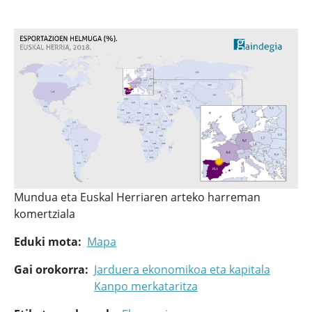
Mundua eta Euskal Herriaren arteko harreman
komertziala
Eduki mota
Mapa
Gai orokorra
Jarduera ekonomikoa eta kapitala
Kanpo merkataritza