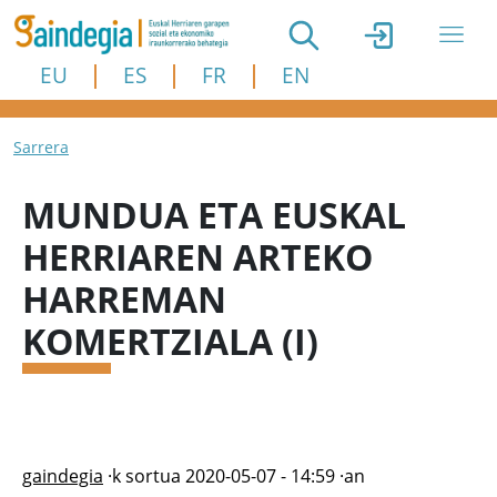
Skip to main content
EU
ES
FR
EN
Breadcrumb
Sarrera
MUNDUA ETA EUSKAL
HERRIAREN ARTEKO
HARREMAN
KOMERTZIALA (I)
gaindegia
·k sortua
2020-05-07 - 14:59
·an