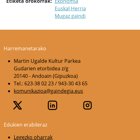
Etiketa orokorrak
Ekonomia
Euskal Herria
Mugaz gaindi
Harremanetarako
Martin Ugalde Kultur Parkea
Gudarien etorbidea z/g
20140 - Andoain (Gipuzkoa)
Tel.: 623-38 02 23 / 943-30 43 65
komunikazioa@gaindegia.eus
Edukien erabileraz
Legezko oharrak