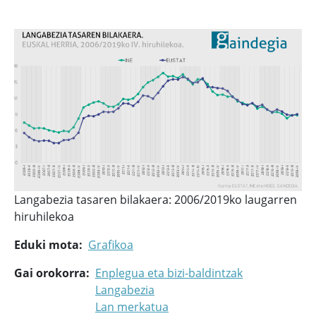
Langabezia tasaren bilakaera: 2006/2019ko laugarren
hiruhilekoa
Eduki mota
Grafikoa
Gai orokorra
Enplegua eta bizi-baldintzak
Langabezia
Lan merkatua