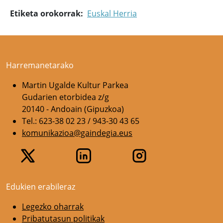
Etiketa orokorrak
Euskal Herria
Harremanetarako
Martin Ugalde Kultur Parkea
Gudarien etorbidea z/g
20140 - Andoain (Gipuzkoa)
Tel.: 623-38 02 23 / 943-30 43 65
komunikazioa@gaindegia.eus
Edukien erabileraz
Legezko oharrak
Pribatutasun politikak