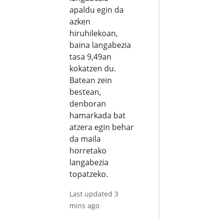
apaldu egin da
azken
hiruhilekoan,
baina langabezia
tasa 9,49an
kokatzen du.
Batean zein
bestean,
denboran
hamarkada bat
atzera egin behar
da maila
horretako
langabezia
topatzeko.
Last updated 3
mins ago