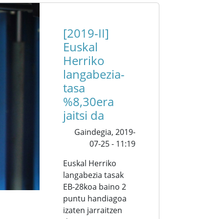
[2019-II]
Euskal
Herriko
langabezia-
tasa
%8,30era
jaitsi da
Gaindegia,
2019-
07-25 - 11:19
Euskal Herriko
langabezia tasak
EB-28koa baino 2
puntu handiagoa
izaten jarraitzen