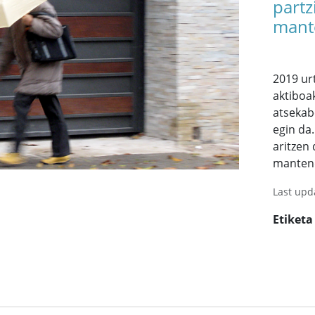
partz
mant
2019 ur
aktiboa
atsekab
egin da.
aritzen
manten
Last upd
Etiketa