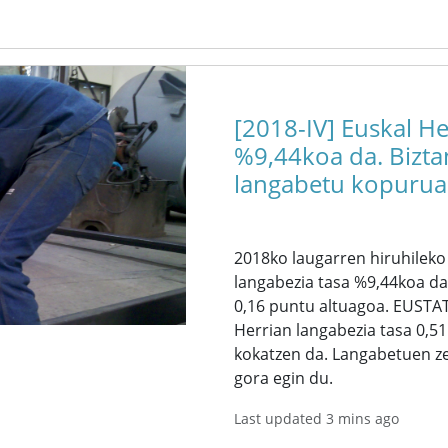
[2018-IV] Euskal He
%9,44koa da. Biztan
langabetu kopurua
2018ko laugarren hiruhileko
langabezia tasa %9,44koa da
0,16 puntu altuagoa. EUSTAT
Herrian langabezia tasa 0,5
kokatzen da. Langabetuen ze
gora egin du.
Last updated 3 mins ago