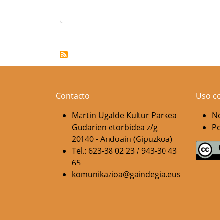
Paginación
Contacto
Uso c
Martin Ugalde Kultur Parkea
No
Gudarien etorbidea z/g
Po
20140 - Andoain (Gipuzkoa)
Tel.: 623-38 02 23 / 943-30 43
65
komunikazioa@gaindegia.eus