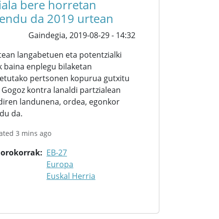
iala bere horretan
endu da 2019 urtean
Gaindegia,
2019-08-29 - 14:32
tean langabetuen eta potentzialki
k baina enplegu bilaketan
etutako pertsonen kopurua gutxitu
 Gogoz kontra lanaldi partzialean
 diren landunena, ordea, egonkor
du da.
ated 3 mins ago
 orokorrak
EB-27
Europa
Euskal Herria