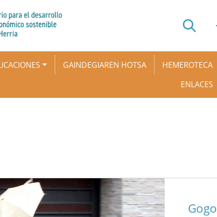
ICACIONES
GAINDEGIAREN HOTSA
HEMEROTECA
ENLACES
Gogoz