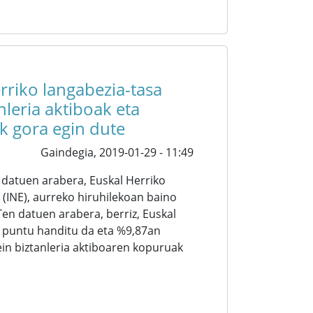
rriko langabezia-tasa
leria aktiboak eta
k gora egin dute
Gaindegia,
2019-01-29 - 11:49
 datuen arabera, Euskal Herriko
 (INE), aurreko hiruhilekoan baino
en datuen arabera, berriz, Euskal
1 puntu handitu da eta %9,87an
in biztanleria aktiboaren kopuruak