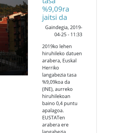
tasa
%9,09ra
jaitsi da
Gaindegia,
2019-
04-25 - 11:33
2019ko lehen
hiruhileko datuen
arabera, Euskal
Herriko
langabezia tasa
%9,09koa da
(INE), aurreko
hiruhilekoan
baino 0,4 puntu
apalagoa.
EUSTATen
arabera ere
langabezia